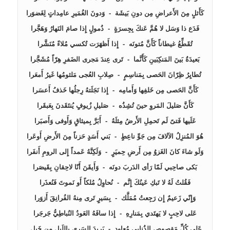
عَلى كُلِّ مَقصوصِ الذُنابى مُعاوِد  -  بَريدَ السَرى بِاللَيلِ مِن خَيلِ 