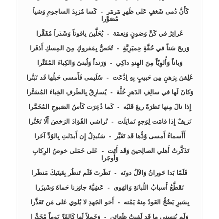
كَأَنَّ دُمى شَغفٍ عَلى ظَهرِ مَرمَر  -  كَسا مُزبِدَ الساجومِ وَشياً 
تَذَكَّرتُ أَهلي الصالِحينَ وَقَد أَتَت  -  عَلى خَمَلى خوصُ الرِكابِ 