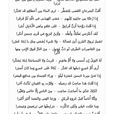
مِنَ القاصِراتِ الطَرفِ لَو دَبَّ مُحوِل  -  مِنَ الذَرِّ فَوقَ الإِتبِ مِنها 