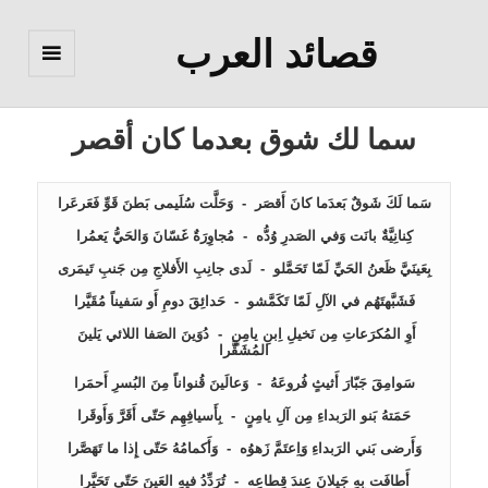
قصائد العرب
القائمة
والودجات
سما لك شوق بعدما كان أقصر
أَوِ المُكرَعاتِ مِن نَخيلِ اِبنِ يامِنٍ  -  دُوَينَ الصَفا اللائي يَلينَ 