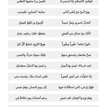
قوافيَ كالسلامِ، إذا استمرتْ
فليسَ يردّ مذهبها التظني
بهنّ أدينُ مَنْ يَبْغي أذاني
مداينة َ المداينِ، فليدنيب
أتخذلُ ناصري وتعزّ عبساً
أيَرْبوعَ بنَ غَيْظٍ للمِعَنّ
كأنكَ منْ جمالِ بني أقيشٍ
يقعقعُ، خلفَ رجليهِ، بشنّ
تكونُ نَعامة ً طَوراً وطَوراً
هوِيَّ الرّيحِ، تَنسُجُ كُلّ فَنّ
تمنَّ بعادهمْ، واستبقِ منهمْ
فإنكَ سوفَ تتركُ والتمني
لدى جَرعاءَ، ليسَ بها أنيسٌ
و ليسَ بها الدليلُ بمطمئنّ
إذا حاوَلْتَ، في أسَدٍ، فُجوراً
فإني لستُ منكَ، ولستَ مني
فهُمْ دِرْعي، التي استلأمْتُ فيها
إلى يومِ النسارِ، وهمْ مجني
وهمْ وَرَدوا الجِفارَ على تَميمٍ
و هم أصحابُ يومِ عكاظَ إني