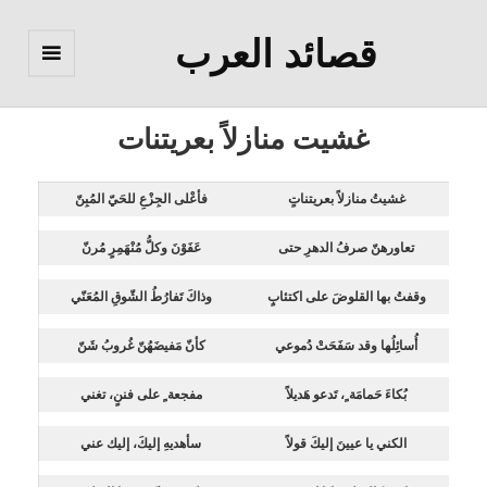
قصائد العرب
القائمة
والودجات
غشيت منازلاً بعريتنات
غشيتُ منازلاً بعريتناتٍ
فأعْلى الجِزْعِ للحَيّ المُبِنّ
تعاورهنّ صرفُ الدهرِ حتى
عَفَوْنَ وكلُّ مُنْهَمِرٍ مُرنّ
وقفتُ بها القلوضَ على اكتئابٍ
وذاكَ تَفارُطُ الشّوقِ المُعَنّي
أُسائِلُها وقد سَفَحَتْ دُموعي
كأنّ مَفيضَهُنّ غُروبُ شَنّ
بُكاءَ حَمامَة ٍ، تَدعو هَديلاً
مفجعة ٍ على فننٍ، تغني
الكني يا عيينَ إليكَ قولاً
سأهديهِ إليكَ، إليك عني