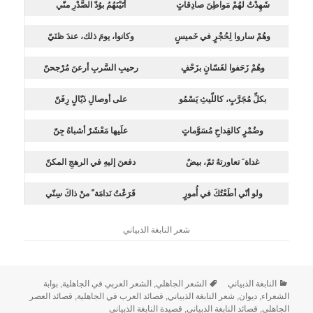
شَهِدْتُ لهُمْ مَواطِنَ صادِقاتٍ
أتَيْنَهُمُ بوُدّ الصَّدْرِ منّي
وهُمْ ساروا لِحُجْرٍ في خَميسٍ
وكانوا، يومَ ذلك، عندَ ظنَيّ
وهُمْ زَحَفوا لغَسّانٍ بزَحْفٍ
رحيبِ السَّربِ أرعنَ مُرْجحنّ
بكلِّ مُجَرَّبٍ، كاللّيثِ يَسْمُو
على أوصالِ ذَيّالٍ رِفَنّ
وضُمْرٍ كالقِداحِ مُسَوَّماتٍ
علَيها مَعْشَرٌ أشباهُ جِنّ
غداة َ تعاورتهُ ثمّ، بيضٌ
دفعنَ إليهِ في الرهجِ المكنّ
ولو أنّي أطَعْتُكَ في أُمورٍ
قَرَعْتُ نَدامَة ً منْ ذاكَ سِنّي
شعر النابغة الذبياني
النابغة الذبياني
الشعر الجاهلي
,
الشعر العربي في الجاهلية
,
بوابة
الشعراء
,
ديوان
,
شعر النابغة الذبياني
,
قصائد العرب في الجاهلية
,
قصائد العصر
الجاهلي
,
قصائد النابغة الذبياني
,
قصيدة النابغة الذبياني