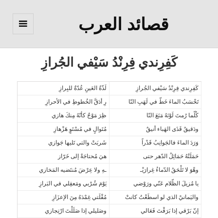
قصائد العرب
القائمة
والودجات
كَفِرِندي فِرِنْدُ سَيْفي الجُرازِ
كَفِرِندي فِرِنْدُ سَيْفي الجُرازِ
لَذّةُ العَينِ عُدّةٌ للبِرازِ
تَحْسَبُ الماءَ خَطّ في لَهَبِ النّا
رِ أدَقَّ الخُطوطِ في الأحرازِ
كُلّما رُمتَ لَوْنَهُ مَنَعَ النّا
ظِرَ مَوْجٌ كأنّهُ مِنكَ هازي
ودَقيقٌ قَذَى الهَباء أنيقٌ
مُتَوالٍ في مُسْتَوٍ هَزْهازِ
وَرَدَ الماءَ فالجَوانِبُ قَدْراً
شَربَتْ والتي تَليها جَوازي
حَمَلَتْهُ حَمَائِلُ الدّهر حتى
هيَ مُحتاجَةٌ إلى خَرّاز
وهْوَ لا تَلْحَقُ الدّماءُ غِرارَيْـ
ـهِ ولا عِرْضَ مُنتَضيه المَخازي
يا مُزيلَ الظّلام عَنّي ورَوْضي
يَوْمَ شُرْبي ومَعقِلي في البَرازِ
واليَمانيْ الذي لو اسطَعْتُ كانتْ
مُقْلَتي غِمْدَهُ مِنَ الإعزَازِ
إنّ بَرْقي إذا بَرَقْتَ فَعَالي
وصَليلي إذا صَلَلْتَ ارْتِجازي