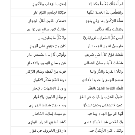
لم أُحَمَّلْكَ مُعْلَماً هَكَذا إلا
لِضَرْبِ الرّقاب والأجْوازِ
ولِقَطْعي بكَ الحَديدَ عَلَيْها
فكِلانَا لجِنْسِهِ اليَوْمَ غازِ
سَلّهُ الرّكْضُ بعدَ وَهْنٍ بنَجدٍ
فتَصَدّى للغَيثِ أهْلُ الحِجازِ
وتَمَنّيْتُ مِثْلَهُ فكَأنّي
طالبٌ لابنِ صالحٍ مَن يُؤازي
لَيسَ كلُّ السّراةِ بالرّوذَبَاريِّ
ولا كُلُّ ما يَطيرُ بِبازِ
فارسيٌّ لَهُ منَ المَجد تاجٌ
كانَ مِنْ جَوْهَرٍ على أبْرَوازِ
نَفْسُهُ فَوْقَ كلّ أصْلٍ شَريفٍ
ولَوَانّي لَهُ إلى الشّمس عازِ
شَغَلَتْ قَلْبَهُ حِسانُ المَعالي
عَنْ حِسانِ الوُجوهِ والأعجازِ
وكأنّ الفَريدَ والدُّرَّ واليا
قوتَ مِنْ لَفظِه وَسَامَ الرِّكازِ
تَقضَمُ الجَمرَ والحديدَ الأعادي
دونَهُ قَضْمَ سُكّر الأهْوازِ
بَلَّغَتْهُ البَلاغَةُ الجَهْدَ بالعَفْـ
وِ ونالَ الإسْهابَ بالإيجازِ
حامِلُ الحَرْبِ والدّياتِ عنِ القَوْ
مِ وثِقْلِ الدّيونِ والإعْوازِ
كيفَ لا يَشتَكي وكيفَ تَشَكّوْا
وبهِ لا بمَنْ شَكاها المَرازِي
أيّها الواسِعُ الفِناءِ وما فيـ
ـهِ مَبيتٌ لِمالِكَ المُجْتازِ
بكَ أضْحَى شَبَا الأسنّةِ عندي
كَشَبَا أسْوُقِ الجَرادِ النّوازِي
وانْثَنَى عَنّيَ الرُّدَيْنيُّ حتى
دارَ دَوْرَ الحُروفِ في هَوّازِ