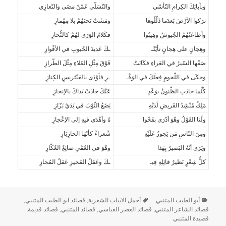
وبآبائِكَ الكِرامِ التّأسّي
والتّسَلّي عَمّنْ مضَى والتّعازِي
ترَكوا الأرْضَ بَعدَما ذَلّلُوها
ومَشَتْ تَحتَهُمْ بلا مِهْمازِ
وأطاعَتْهُمُ الجُيوشُ وهِيبُوا
فكَلامُ الوَرَى لهُمْ كالنُّحازِ
وهِجانٍ على هِجانٍ تأيّتْـ
ـكَ عَديدَ الحُبوبِ في الأقْوازِ
صَفّها السّيرُ في العَراءِ فكَانَتْ
فَوْقَ مِثْلِ المُلاءِ مِثْلَ الطّرازِ
وحكَى في اللّحومِ فِعلَكَ في الوَفْـ
ـرِ فأوْدَى بالعَنْتَريسِ الكِنازِ
كُلّما جادَتِ الظّنونُ بوَعْدٍ
عَنْكَ جادَتْ يَداكَ بالإنجازِ
مَلِكٌ مُنْشِدُ القَريضِ لَدَيْهِ
يَضَعُ الثّوْبَ في يَدَيْ بَزّازِ
ولَنا القَوْلُ وهْوَ أدْرَى بفَحْوا
هُ وأهْدَى فيهِ إلى الإعْجازِ
ومِنَ النّاسِ مَن يَجوزُ عَلَيْهِ
شُعراءٌ كأنّهَا الخازِبَازِ
ويَرَى أنّهُ البَصيرُ بِهَذا
وهْوَ في العُمْيِ ضائِعُ العُكّازِ
كلُّ شِعْرٍ نَظيرُ قائِلِهِ فِيـ
ـكَ وعَقلُ المُجيزِ عَقلُ المُجازِ
أبو الطيب المتنبي
أجمل الابيات الشعرية
,
قصائد ابو الطيب المتنبي
,
قصائد الشاعر المتنبي
,
قصائد العصر العباسي
,
قصائد المتنبي
,
قصائد قديمة
,
قصيدة المتنبي