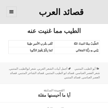
قصائد العرب
القائمة
والودجات
الطيب مما غنيت عنه
الطّيبُ مِمّا غَنيتُ عَنْهُ
كَفَى بقُربِ الأميرِ طِيبَا
يَبْني بهِ رَبُّنَا المَعَالي
كمَا بِكُمْ يَغْفِرُ الذّنُوبا
أبو الطيب المتنبي
أجمل أبيات الشعر العربي
,
شعر ابوالطيب المتنبي
,
شعر العصر العباسي
,
قصائد ابو الطيب المتنبي
,
قصائد الشاعر المتنبي
,
قصائد
العصر العباسي
,
قصائد المتنبي
القصيدة السابقة
أيا ما أحيسنها مقلة
القصيدة
السابقة: