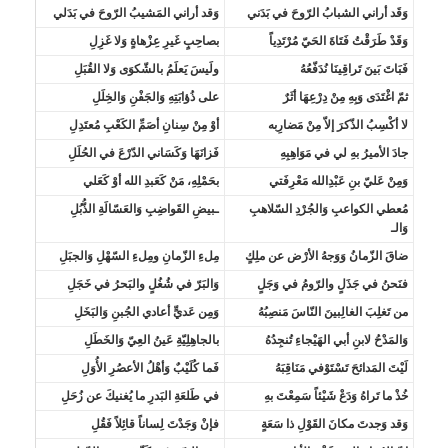
وَقَد أراني الشبابُ الرّوحَ في بَدَني
وَقد أراني المَشيبُ الرّوحَ في بَدَلي
وَقَدْ طَرَقْتُ فَتَاةَ الحَيّ مُرْتَدِياً
بصاحِبٍ غَيرِ عِزْهاةٍ وَلا غَزِلِ
فَبَاتَ بَينَ تَراقِينَا نُدَفّعُهُ
ولَيسَ يَعلَمُ بالشّكوَى وَلا القُبَلِ
ثمّ اغْتَدَى وَبِهِ مِنْ دِرْعِهَا أثَرٌ
على ذُؤابَتِهِ وَالجَفْنِ وَالخِلَلِ
لا أكْسِبُ الذّكرَ إلاّ مِنْ مَضارِبه
أوْ مِنْ سِنانِ أصَمِّ الكَعْبِ مُعتَدِلِ
جادَ الأميرُ بهِ لي في مَوَاهِبِهِ
فَزانَهَا وَكَسَاني الدّرْعَ في الحُلَلِ
وَمِنْ عَليّ بنِ عَبْدِالله مَعْرِفَتي
بحَمْلِهِ، مَنْ كَعَبدِ الله أوْ كَعَلي
مُعطي الكواعبِ وَالجُرْدِ السّلاهبِ
ـبيضِ القَواضِبِ وَالعَسّالَةِ الذُّبُلِ
وَالـ
ضاقَ الزّمانُ وَوَجهُ الأرْض عن ملِكٍ
مِلءِ الزّمانِ ومِلءِ السّهْلِ وَالجبَلِ
فنَحنُ في جَذَلٍ والرّومُ في وَجَلٍ
وَالبَرّ في شُغُلٍ والبَحرُ في خَجَلِ
من تَغلِبَ الغالِبينَ النّاسَ مَنصِبُهُ
وَمِن عَديٍّ أعادي الجُبنِ وَالبَخَلِ
وَالمَدْحُ لابنِ أبي الهَيْجاءِ تُنجِدُهُ
بالجاهِلِيّةِ عَينُ العِيّ وَالخَطَلِ
لَيْتَ المَدائحَ تَسْتَوْفي مَنَاقِبَهُ
فَما كُلَيْبٌ وَأهْلُ الأعصُرِ الأُوَلِ
خُذْ ما تَراهُ وَدَعْ شَيْئاً سَمِعْتَ بهِ
في طَلعَةِ البَدرِ ما يُغنيكَ عن زُحَلِ
وَقد وَجدتَ مكانَ القَوْلِ ذا سَعَةٍ
فإنْ وَجَدْتَ لِساناً قائِلاً فَقُلِ