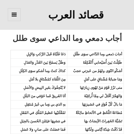
قصائد العرب
القائمة
والودجات
أجاب دمعي وما الداعي سوى طلل
أجابَ دَمعي وما الدّاعي سوَى طَلَلِ
دَعَا فَلَبّاهُ قَبلَ الرَّكبِ وَالإبِلِ
ظَلِلْتُ بَينَ أُصَيْحابي أُكَفْكِفُهُ
وَظَلّ يَسفَحُ بَينَ العُذْرِ وَالعَذَلِ
أشكُو النّوَى ولهُمْ من عَبرَتي عجبٌ
كذاكَ كنتُ وما أشكو سوَى الكِلَلِ
وَمَا صَبابَةُ مُشْتاقٍ على أمَلٍ
مِنَ اللّقَاءِ كمُشْتَاقٍ بلا أمَلِ
متى تَزُرْ قَوْمَ مَنْ تَهْوَى زِيارَتَهَا
لا يُتْحِفُوكَ بغَيرِ البِيضِ وَالأسَلِ
وَالهَجْرُ أقْتَلُ لي مِمّا أُراقِبُهُ
أنَا الغَريقُ فَما خَوْفي منَ البَلَلِ
مَا بالُ كُلّ فُؤادٍ في عَشيرَتِهَا
بهِ الذي بي وَما بي غَيرُ مُنتَقِلِ
مُطاعَةُ اللّحْظِ في الألحاظِ مالِكَةٌ
لمُقْلَتَيْها عَظيمُ المُلْكِ في المُقَلِ
تَشَبَّهُ الخَفِراتُ الآنِسَاتُ بهَا
في مَشيِهَا فيَنَلنَ الحُسنَ بالحِيَلِ
قَدْ ذُقْتُ شِدّةَ أيّامي وَلَذّتَهَا
فَمَا حَصَلتُ على صابٍ وَلا عَسَلِ