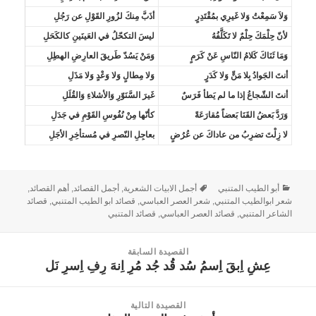
وَلاَ سَمِعْتُ وَلا غَيرِي بمُقْتَدِرٍ
أذَبَّ مِنكَ لزُورِ القَوْلِ عن رَجُلِ
لأنّ حِلْمَكَ حِلْمٌ لا تَكَلَّفُهُ
ليسَ التكحّلُ في العَينَينِ كالكَحَلِ
وَمَا ثَنَاكَ كَلامُ النّاسِ عَنْ كَرَمٍ
وَمَنْ يَسُدّ طَريقَ العارِضِ الهطِلِ
أنتَ الجَوادُ بِلا مَنٍّ وَلا كَدَرٍ
وَلا مِطالٍ وَلا وَعْدٍ وَلا مَذَلِ
أنتَ الشّجاعُ إذا ما لم يَطأ فَرَسٌ
غَيرَ السَّنَوّرِ وَالأشلاءِ وَالقُلَلِ
وَرَدَّ بَعضُ القَنَا بَعضاً مُقارَعَةً
كأنّها مِنْ نُفُوسِ القَوْمِ في جَدَلِ
لا زِلْتَ تضرِبُ من عاداكَ عن عُرُضٍ
بعاجِلِ النّصرِ في مُستأخِرِ الأجَلِ
أبو الطيب المتنبي
أجمل الابيات الشعرية
,
أجمل القصائد
,
أهم القصائد
,
شعر ابوالطيب المتنبي
,
شعر العصر العباسي
,
قصائد ابو الطيب المتنبي
,
قصائد
الشاعر المتنبي
,
قصائد العصر العباسي
,
قصائد المتنبي
القصيدة السابقة
عِشِ اِبقَ اِسمُ سُد قُد جُد مُرِ اِنهَ رِفِ اِسرِ نَل
القصيدة
السابقة:
القصيدة التالية