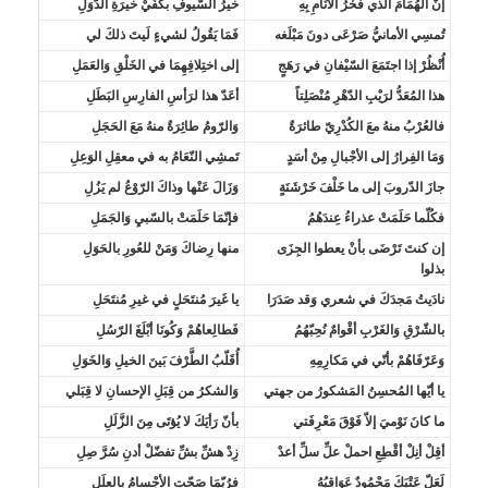
إنّ الهُمَامَ الذي فَخْرُ الأنَامِ بِهِ
خيرُ السّيوفِ بكَفّيْ خيرَةِ الدّوَلِ
تُمسِي الأمانيُّ صَرْعَى دونَ مَبْلَغه
فَمَا يَقُولُ لشيءٍ لَيتَ ذلكَ لي
أُنْظُرْ إذا اجتَمَعَ السّيْفانِ في رَهَجٍ
إلى اختِلافِهِمَا في الخَلْقِ وَالعَمَلِ
هذا المُعَدُّ لرَيْبِ الدّهْرِ مُنْصَلِتاً
أعَدّ هذا لرَأسِ الفارِسِ البَطَلِ
فالعُرْبُ منهُ معَ الكُدْرِيّ طائرَةٌ
وَالرّومُ طائِرَةٌ منهُ مَعَ الحَجَلِ
وَمَا الفِرارُ إلى الأجْبالِ مِنْ أسَدٍ
تَمشِي النّعَامُ به في معقِلِ الوَعِلِ
جازَ الدّروبَ إلى ما خَلْفَ خَرْشَنَةٍ
وَزَالَ عَنْها وذاكَ الرّوْعُ لم يَزُلِ
فكُلّما حَلَمَتْ عذراءُ عِندَهُمُ
فإنّمَا حَلَمَتْ بالسّبيِ وَالجَمَلِ
إن كنتَ تَرْضَى بأنْ يعطوا الجِزَى
منها رِضاكَ وَمَنْ للعُورِ بالحَوَلِ
بذلوا
نادَيتُ مَجدَكَ في شعري وَقد صَدَرَا
يا غَيرَ مُنتَحَلٍ في غيرِ مُنتَحَلِ
بالشّرْقِ وَالغَرْبِ أقْوامٌ نُحِبّهُمُ
فَطالِعاهُمْ وَكُونَا أبْلَغَ الرّسُلِ
وَعَرّفَاهُمْ بأنّي في مَكارِمِهِ
أُقَلّبُ الطَّرْفَ بَينَ الخيلِ وَالخَوَلِ
يا أيّها المُحسِنُ المَشكورُ من جهتي
وَالشكرُ من قِبَلِ الإحسانِ لا قِبَلي
ما كانَ نَوْميَ إلاّ فَوْقَ مَعْرِفَتي
بأنّ رَأيَكَ لا يُؤتَى مِنَ الزَّلَلِ
أقِلْ أنِلْ أقْطِعِ احملْ علِّ سلِّ أعدْ
زِدْ هشِّ بشِّ تفضّلْ أدنِ سُرَّ صِلِ
لَعَلّ عَتْبَكَ مَحْمُودٌ عَوَاقِبُهُ
فرُبّمَا صَحّتِ الأجْسامُ بالعِلَلِ