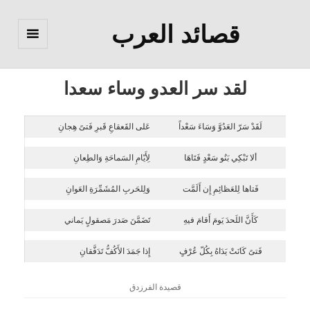
قصائد العرب
القائمة
والودجات
لقد سر العدو وساء سعدا
لَقَدْ سَرّ العَدُوَّ وَسَاءَ سَعْداً
عَلى القَعقاعِ قَبرِ فَتىً هِجانِ
ألا تَبْكِي بَنُو سَعْدٍ فَتَاهَا
لِأَيّامِ السَماحَةِ وَالطِعانِ
فَتاها لِلعَظائِمِ إِن أَلَمَّت
وَلِلحَربِ المُشَمِّرَةِ العَوانِ
كَأَنَّ اللَحدَ يَومَ أَقامَ فيهِ
تَضَمَّنَ صَدرَ مَصقولٍ يَماني
فَتىً كَانَتْ يَدَاهُ بِكُلّ عُرْفٍ
إِذا جَمَدَ الأَكُفُّ تَدَفَّقانِ
قصيدة الفرزدق