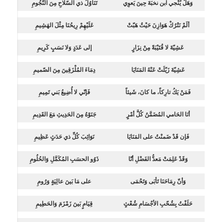
وَهَلْ يُنْجي ابن نخبَةَ حِينَ يَعوِي
تَنَاوُلُ ذي السّلاحِ مِنَ النّجُومِ
ألَمْ نَتْرُكْ هَوَازِنَ حَيْثُ هَبّتْ
عَلَيْهِمْ رِيحُنَا مِثْلَ الهَشِيمِ
عَشِيّةَ لا قُتَيْبَةً مِنْ نِزَارٍ
إلى عَدَدٍ وَلا نَسَبٍ كَرِيمِ
عَشِيّةَ زَيّلَتْ عَنْهُ المَنَايَا
دِمَاءَ المُلْزَقِينَ مِنَ الصّميمِ
فَمَنْ يَكُ تارِكاً، ما كانَ، شَيئاً
فَإنّي لا أُضِيعُ بَني تَمِيمِ
أنَا الحَامي المُضَمَّنُ كُلَّ أمْرٍ
جَنَوْهُ مِنَ الحَدِيثِ مَعَ القَدِيمِ
فَإن قَدْ ضَمنْتُ على المَنَايَا
نَوَائِبَ كُلِّ ذي حَدَثٍ عَظِيمِ
وَقَدْ عَلِمَتْ مَعدُّ الفَضْلِ أنّا
ذَوُو الحسَبِ المُكَمَّلِ وَالحُلُومِ
وَأنّ رِمَاحَنَا تَأبَى وَتَحْمَى
على مَا بَينَ عالِيَةٍ وَرُومِ
حَلَفْتُ بِشُحّبِ الأجْسَامِ شُعْثٍ
قِيَامٍ بَينَ زَمْزَمَ وَالحَطِيمِ