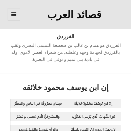
قصائد العرب
القائمة
والودجات
الفرزدق
الفرزدق هو همام بن غالب بن صعصعة التميمي البصري ولقب
بالفرزدق لجهامة وجهه وغلظته, من شعراء العصر الأموي. ولد
في بادية بني تميم و توفي في البصرة.
إن ابن يوسف محمود خلائقه
إنّ ابنَ يُوسُفَ مَحْمُودٌ خَلائِقُهُ
سِيئانِ مَعرُوفُهُ في الناسِ وَالمَطَرُ
هُوَ الشِّهابُ الّذي يُرْمى العَدُوُّ بِه
وَالمَشْرَفيُّ الّذي تَعصَى بهِ مُضَرُ
لا يَرْهَبُ المَوْتَ إنّ النّفسَ باسِلَةٌ
وَالرّأيُ مُجتَمعٌ وَالجُودُ مُنتَشِرُ