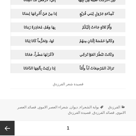
كَمِدْحَةِ جَرْوَلٍ لِبَني قُرَيْعٍ
إذا مِنْ فيّ أُخْرِجُهَا لِسَانَا
وَأُمِّ ثَلاثَةٍ جَاءَتْ إلَيْكُمْ
بِهَا وَهُمٌ، مُحَاذِرَةً زَمَانَا
وَكَانُوا خَمْسَةً إثْنَانِ مِنهُمْ
لهَا، وَتَحَزُّماً كَانَا ثِبَانَا
وَكَانَتْ تَنْظُرُ العَوّا تُرَجّي
لأعْزَلهَا مَطَراً، فخَانَا
تَرَاكَ المُرْضِعَاتُ أباً وأُمّاً
إذا رَكِبَتْ بِآنُفِهَا الدّخَانَا
قصيدة شعر الفرزدق
الفرزدق
بوابة الشعراء
,
ديوان
,
شعراء العصر الاموي
,
قصائد العصر
الاموي
,
قصائد الفرزدق
,
قصيدة الفرزدق
1