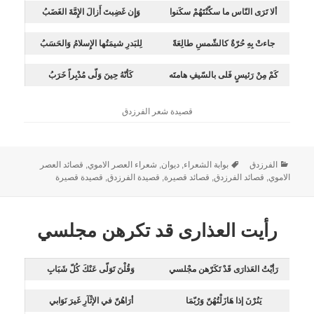
ألا تَرَى النّاس ما سكّنْتَهُمْ سكَنوا
وَإِن غَضِبتَ أَزالَ الإِمَّةَ الغَضَبُ
جاءتْ بِهِ حُرّةٌ كالشّمسِ طالِعَةً
لِلبَدرِ شيمَتُها الإِسلامُ وَالحَسَبُ
كَمْ مِنْ رَئيسٍ فَلى بالسّيفِ هامتَه
كَأنّهُ حِينَ وَلّى مُدْبِراً خَرَبُ
قصيدة شعر الفرزدق
الفرزدق
بوابة الشعراء
,
ديوان
,
شعراء العصر الاموي
,
قصائد العصر
الاموي
,
قصائد الفرزدق
,
قصائد قصيرة
,
قصيدة الفرزدق
,
قصيدة قصيرة
رأيت العذارى قد تكرهن مجلسي
رَأيْتُ العَذارَى قَدْ تَكَرّهن مجْلسي
وَقُلْنَ تَوَلّى عَنْكَ كُلّ شَبَابِ
يَنُرْنَ إذا هَازَلْتُهُنّ وَرُبّمَا
أرَاهُنّ في الإثْآرِ غَيرَ نَوَابي