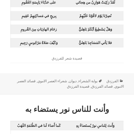
لَقَدْ رَكِبَتْ هَوَازِنُ من هِجائي
على حَدْبَاءَ يَابِسَةِ العُقُومِ
نُصِرْنَا يَوْمَ لاقُوْنَا عَلَيْهِمْ
بِريحٍ في مَساكِنِهِمْ عَقِيمِ
وَهَلْ يَسْطِيعُ أبْكَمُ بَاهِليٌّ
زحَامَ الهادِيَاتِ مِنَ القُرومِ
فلا يَأتي المَسَاجِدَ بَاهِليٌّ
وَكَيْفَ صَلاةُ مَرْجُوسٍ رَجِيمِ
قصيدة شعر للفرزدق
الفرزدق
بوابة الشعراء
,
ديوان
,
شعراء العصر الاموي
,
قصائد العصر
الاموي
,
قصائد الفرزدق
,
قصيدة الفرزدق
وأنت للناس نور يستضاء به
وَأَنتَ لِلناسِ نورٌ يُستَضاءُ بِهِ
كَما أَضاءَ لَنا في الظُلمَةِ اللَهَبُ