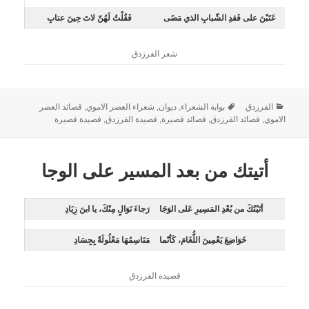
عَتَبْنَ على فَقدِ الشّبابِ الذي مَضَى
فَقُلْتُ لَهُنّ لاتَ حِينَ عتابِ
شعر الفرزدق
الفرزدق
بوابة الشعراء
,
ديوان
,
شعراء العصر الاموي
,
قصائد العصر
الاموي
,
قصائد الفرزدق
,
قصائد قصيرة
,
قصيدة الفرزدق
,
قصيدة قصيرة
أتيتك من بعد المسير على الوجا
أتَيْتُكَ من بُعْدِ المَسِيرِ عَلى الوَجَا
رَجاءَ نَوَالٍ مِنْكَ، يا ابنَ زِيَادِ
خَوَاضِعَ يَعْمِينَ اللُّغَامَ، كَأنّما
مَنَاسِمُهَا مَعْلُولَةٌ بِجِسَادِ
قصيدة الفرزدق