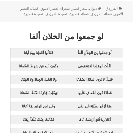
الفرزدق
ديوان
,
شعر قصير
,
شعراء العصر الاموي
,
قصائد العصر
الاموي
,
قصائد الفرزدق
,
قصائد قصيرة
,
قصيدة الفرزدق
,
قصيدة قصيرة
لو جمعوا من الخلان ألفا
لَوْ جَمَعُوا مِنَ الخِلاّنِ ألْفاً
فَقَالُوا أعْطِنا بِهمُ أبَانَا
لَقُلْتُ لَهمْ إذا لَغَبَنتمُوني
وَكَيفَ أبيع مَنْ شرَطَ الضّمانَا
خَلِيلٌ لا يَرَى المائَةَ الصّفَايَا
ولا الخَيلَ الجِيادَ وَلا القِيَانَا
عَطَاءً دُونَ أضْعَافٍ عَلَيها
وَيَعْلِفُ قِدْرَهُ العُبْطَ السّمَانَا
وَمَا أرْجُو لطَيْبَةَ غَيرَ رَبّي
وَغَيرَ ابنِ الوَلِيدِ بمَا أعَانَا
أعَانَ بِدَفْعَةٍ أرْضَتْ أبَاهَا
فَكَانَتْ عِنْدَهُ غَلَقاً رِهَانَا
لَئِنْ أخْرَجْتَ طَيْبَةَ مِنْ أبِيهَا
إليّ، لأرْفَعَنّ لَكَ العِنَانَا