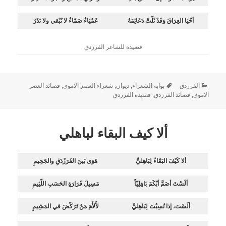
أحْيَا العِرَاقَ وَقَدْ ثَلّتْ دَعَائِمَهُ
عَمْيَاءُ صَمّاءُ لا تُبْقي ولا تَذَرُ
قصيدة للشاعر الفرزدق
الفرزدق
بوابة الشعراء
,
ديوان
,
شعراء العصر الاموي
,
قصائد العصر
الاموي
,
قصائد الفرزدق
,
قصيدة الفرزدق
ألا كيف البقاء لباهلي
ألا كَيْفَ البَقَاءُ لِبَاهِليٍّ
هَوَى بَينَ الفَرَزْدَقِ والجَحِيمِ
ألَسْتَ أصَمَّ أبْكَمَ بَاهِلِيّاً
مَسِيلَ قَرَارَةِ الحَسَبِ اللّئِيمِ
ألَسْتَ، إذا نُسِبْتَ لِبَاهِليٍّ
لأَلأَمَ مَنْ تَرَكّضَ في المَشِيمِ