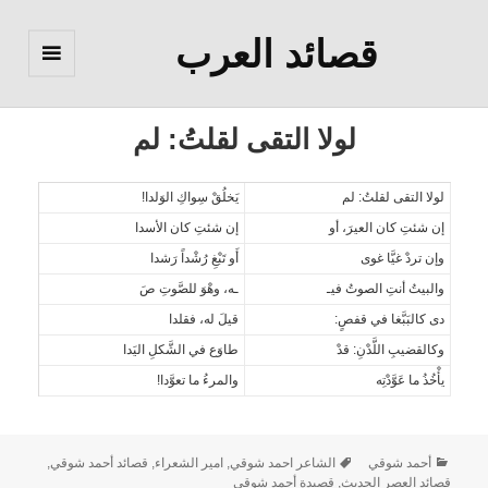
قصائد العرب
القائمة
والودجات
لولا التقى لقلتُ: لم
لولا التقى لقلتُ: لم
يَخلُقْ سِواكِ الوَلدا!
إن شئتِ كان العيرَ، أو
إن شئتِ كان الأسدا
وإن تردْ غيَّا غوى
أَو تَبْغِ رُشْداً رَشدا
والبيتُ أنتِ الصوتُ فيـ
ـه، وهْوَ للصَّوتِ صَ
دى كالبَبَّغا في قفصٍ:
قيلَ له، فقلدا
وكالقضيبِ اللَّدْنِ: قدْ
طاوَع في الشَّكلِ اليَدا
يأْخُذُ ما عَوَّدْتِه
والمرءُ ما تعوَّدا!
أحمد شوقي
الشاعر احمد شوقي
,
امير الشعراء
,
قصائد أحمد شوقي
,
قصائد العصر الحديث
,
قصيدة أحمد شوقي