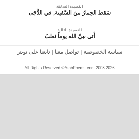
القصيدة السابقة
سَقط الحِمارُ منَ السَّفينة ِ في الدُّجَى
القصيدة
السابقة:
القصيدة التالية
أَتى نبيَّ الله يوماً ثعلبُ
القصيدة
التالية:
سياسة الخصوصية
|
تواصل معنا
|
تابعنا على تويتر
All Rights Reserved ©ArabPoems.com 2003-2026