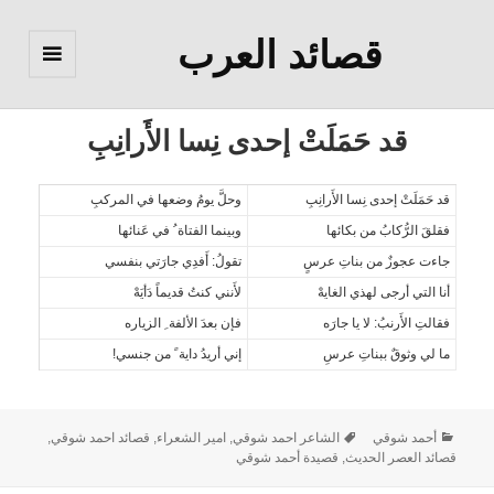
قصائد العرب
القائمة
والودجات
قد حَمَلَتْ إحدى نِسا الأَرانِبِ
قد حَمَلَتْ إحدى نِسا الأَرانِبِ
وحلَّ يومُ وضعها في المركبِ
فقلقَ الرُّكابُ من بكائها
وبينما الفتاة ُ في عَنائها
جاءت عجوزٌ من بناتِ عرسٍ
تقولُ: أَفدِي جارَتي بنفسي
أنا التي أرجى لهذي الغايهْ
لأَنني كنتُ قديماً دَأيَهْ
فقالتِ الأَرنبُ: لا يا جارَه
فإن بعدَ الألفة ِ الزياره
ما لي وثوقٌ ببناتِ عرسِ
إني أريدُ داية ً من جنسي!
أحمد شوقي
الشاعر احمد شوقي
,
امير الشعراء
,
قصائد احمد شوقي
,
قصائد العصر الحديث
,
قصيدة أحمد شوقي