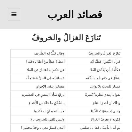
قصائد العرب
القائمة
والودجات
تَنازَعَ الغزالُ والخروفُ
تَنازَعَ الغزالُ والخروفُ
وقال كلٌّ: إنه الظَّريف
فرأَيا التَّيْسَ؛ فظَنَّا أَنّه
أعطاهُ عقلاً منْ أطالَ ذقنه !
فكلَّفاه أَن يُفَتِّشَ الفَلا
عن حكمٍ له اعتبارٌ في الملا
ينظُرُ في دَعواهُما بالدِّقه
عساهُ يُعطِي الحقَّ مُسْتحِقَّه
فسارَ للبحثِ بلا تواني
مفتخرا بثقة ِ الإخوانِ
يقول: عِندي نظرة ٌ كبيرهْ
ترفعُ شأنَ التيسِ في العشيره
وذاكَ أن أجدرَ الثناءِ
بالصِّدْقِ ما جاءَ من الأَعداءِ
وإنني إذا دعوْتُ الذِّيبَا
لا يستطيعانِ له تكذيبا
لكونه لا يعرفُ الغزالا
وليس يُلقِي للخروفِ بالا
ثم أتى الذِّيبً ، فقال : طلبتي
أنتَ ، فسرْ معي ، وخذْ بلحيتي !