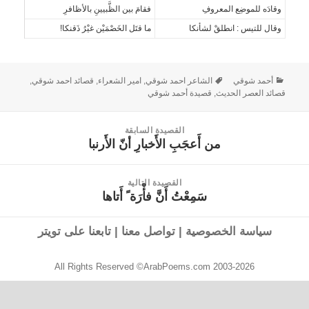
وقادَه للموضِع المعروفِ
فقامَ بين الظَّبيينِ بالأظافرِ
وقال للتيس : انطلقْ لشأنكا
ما قتَل الخَصْمَيْن غيْرُ ذَقنكا!
أحمد شوقي
الشاعر احمد شوقي
,
امير الشعراء
,
قصائد احمد شوقي
,
قصائد العصر الحديث
,
قصيدة أحمد شوقي
القصيدة السابقة
من أَعجَبِ الأَخبارِ أنّ الأَرنبا
القصيدة
السابقة:
القصيدة التالية
سَمِعْتُ أَنَّ فأْرَة ً أَتاها
القصيدة
التالية:
سياسة الخصوصية
|
تواصل معنا
|
تابعنا على تويتر
All Rights Reserved ©ArabPoems.com 2003-2026