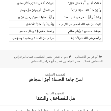
فَقُلتُ: أمَا وَاللَّهِ لا قَالَ قَائِلٌ:
شَهدْتُ لَهُ في الحَرْبِ ألأمَ مَشهَدِ
وَلَكِنْ سَألقَاهَا، فَإمّا مَنِيّة ٌ
هيَ الظنُّ ، أو بنيانُ عزِّ موطدِ
و لمْ أدرِ أنَّ الدهرَ في عددِ العدا؛
و أنَّ المنايا السودَ يرمينَ عنْ يدِ
بَقيتَ ابنَ عبد الله تُحمى من الرّدى ،
وَيَفْدِيكَ مِنّا سَيّدٌ بَعْدَ سَيّدِ
بعيشة ِ مسعودٍ ؛ وأيامِ سالمٍ
و نعمة ِ مغبوطٍ ؛ وحالِ محسدِ
ولاَيحرمني اللهُ قربكَ ‍! إنهُ
مرادي منَ الدنيا ؛ وحظي ؛ وسؤددي
أبو فراس الحمداني
ديوان
,
شعر العصر العباسي
,
قصائد ابو فراس
الحمداني
,
قصائد العصر العباسي
,
قصيدة أبو فراس الحمداني
القصيدة السابقة
لمنْ جاهدَ الحسادَ أجرُ المجاهدِ
القصيدة
السابقة:
القصيدة التالية
هَل للفَصاحَة ِ، وَالسّمَا
القصيدة
التالية:
سياسة الخصوصية
|
تواصل معنا
|
تابعنا على تويتر