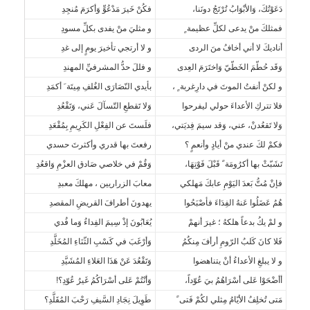
دَعَوْتُكَ، وَالأبْوَابُ تُرْتَجُ دونَنا،
فكُنْ خَيرَ مَدْعُوٍّ وَأكرَمَ مُنجِدِ
فمثلكَ منْ يدعى لكلِّ عظيمة ٍ
و مثليَ منْ يفدى بكلِّ مسودِ
أناديكَ لا أني أخافُ منَ الردى
و لا أرتجي تأخيرَ يومٍ إلى غدِ
وَقَد حُطّمَ الخَطّيّ وَاختَرَمَ العِدى
و فللَ حدُّ المشرفيِّ المهندِ
و لكنْ أنفتُ الموتَ في دارِغربة ٍ ،
بأيدي النّصَارَى الغُلفِ مِيتَة َ أكمَدِ
فلا تتركِ الأعداءَ حولي ليفرحوا
وَلا تَقطعِ التّسآلَ عَني، وَتَقْعُدِ
وَلا تَقعُدنْ، عني، وَقد سيمَ فِديَتي،
فلَستَ عن الفِعْلِ الكَرِيمِ بِمُقْعَدِ
فكمْ لكَ عندي منْ أيادٍ وأنعمٍ ؟
رفعتَ بها قدري وأكثرتَ حسدي
تَشَبّثْ بها أكرُومَة ً قَبْلَ فَوْتِهَا،
وَقُمْ في خلاصي صَادق العزْمِ وَاقعُدِ
فإنْ مُتُّ بَعدَ اليَوْمِ عابكَ مَهلكي
معابَ الزراريين ، مهلكَ معبدِ
هُمُ عَضَلُوا عَنهُ الفِدَاءَ فأصْبَحُوا
يهدونَ أطرافَ القريضِ المقصدِ
و لمْ يكُ بدعاً هلكهُ ؛ غيرَ أنهمْ
يُعَابُونَ إذْ سِيمَ الفِداءُ وَما فُدي
فَلا كانَ كَلبُ الرّومِ أرأفَ مِنكُمُ
وَأرْغَبَ في كَسْبِ الثّنَاءِ المُخَلَّدِ
و لا يبلغِ الأعداءُ أنْ يتناهضوا
وَتَقْعُدَ عَنْ هَذَا العَلاءِ المُشَيَّدِ
أأضْحَوْا عَلى أسْرَاهُمُ بيَ عُوّداً،
وَأنْتُمْ عَلى أسْرَاكُمُ غَيرُ عُوّدِ؟!
مَتى تُخلِفُ الأيّامُ مِثلي لكُمْ فَتى ً
طَوِيلَ نِجَادِ السَّيفِ رَحْبَ المُقَلَّدِ؟