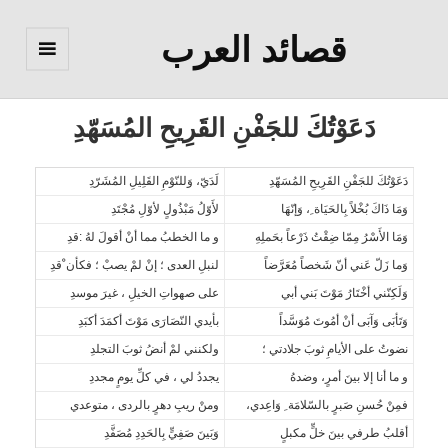
قصائد العرب
القائمة
والودجات
دَعَوْتُكَ للجَفْنِ القَرِيحِ المُسَهّدِ
دَعَوْتُكَ للجَفْنِ القَرِيحِ المُسَهّدِ
لَدَيّ، وَللنّوْمِ القَلِيلِ المُشَرّدِ
وَمَا ذَاكَ بُخْلاً بِالحَيَاة ِ، وَإنّهَا
لأَوّلُ مَبْذُولٍ لأوّلِ مُجْتَدِ
وَمَا الأَسْرُ مِمّا ضِقْتُ ذَرْعاً بحَملِهِ
و ما الخطبُ مما أنْ أقولَ لهُ :قدِ
وَما زَلّ عَني أنّ شَخصاً مُعَرَّضاً
لنبلِ العدى ؛ إنْ لمْ يصبْ ؛ فكأن ْقدِ
وَلَكِنّني أخْتَارُ مَوْتَ بَني أبي
على صهواتِ الخيلِ ، غيرَ موسدِ
وَتَأبَى وَآبَى أنْ أمُوتَ مُوَسَّداً
بأيدي النّصَارَى مَوْتَ أكمَدَ أكبَدِ
نضوتُ على الأيامِ ثوبَ جلادتي ؛
ولكنني لمْ أنضُ ثوبَ التجلدِ
و ما أنا إلا بينَ أمرٍ، وضدهُ
يجددُ لي ، في كلِّ يومٍ مجددِ
فمِنْ حُسنِ صَبرٍ بالسّلامَة ِ وَاعِدي،
ومنْ ريبِ دهرٍ بالردى ، متوعدي
أقلبُ طرفي بينَ خلٍّ مكبلٍ
وَبَينَ صَفِيٍّ بِالحَدِدِ مُصَفَّدِ