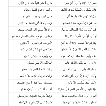
مَتى تَلِدُ الأيّامُ مِثْلي لَكْمْ فَتى ً
شَدِيداً عَلى البأساءِ، غَيرَ مُلَهَّدِ؟
فإنْ تَفْتَدُوني تَفْتَدُوا شَرَفَ العُلا،
و أسرعَ عوادٍ إليها ، معوَّدِ
وَإنْ تَفْتَدُوني تَفْتَدُوا لِعُلاكُمُ
فتى غيرَ مردودِ اللسانِ أو اليدِ
يطاعنُ عنْ أعراضكمْ ؛ بلسانهِ
وَيَضْرِبُ عَنْكُمْ بِالحُسَامِ المُهَنّدِ
فَمَا كُلّ مَنْ شَاءَ المَعَالي يَنَالُها،
و لاَ كلُّ سيارٍ إلى المجدِ يهتدي
أقِلْني! أقِلْني عَثْرَة َ الدّهْرِ إنّهُ
رماني بسهمٍ ، صائبِ النصلِ ، مقصدِ
وَلَوْ لمْ تَنَلْ نَفسي وَلاءَكَ لمْ أكُنْ
لأِورِدَهَا، في نَصرِهِ، كُلّ مَوْرِدِ
وَلا كنتُ ألقى الألفَ زُرْقاً عُيُونُهَا
بسَبْعِينَ فِيهِمْ كُلّ أشْأمَ أنكَدِ
فلاَ ، وأبي ، ما ساعدانِ كساعدٍ ،
وَلا وَأبي، ما سَيّدَانِ كَسَيّدِ
وَلا وَأبي، ما يَفْتُقُ الدّهْرُ جَانِباً
فَيَرْتُقُهُ، إلاّ بِأمْرٍ مُسَدَّدِ
و إنكَ للمولى ، الذي بكَ أقتدي ،
و إنك للنجمُ الذي بكَ أهتدي
وَأنتَ الّذِي عَرَّفْتَني طُرُقَ العُلا،
وَأنْتَ الّذِي أهْدَيْتَني كلّ مَقْصدِ
وَأنْتَ الّذي بَلّغْتَني كُلّ رُتْبَة ٍ،
مشيتُ إليها فوقَ أعناقِ حسدي
فَيَا مُلبسي النُّعمَى التي جَلّ قَدرُهَا
لَقَد أخلَقَتْ تِلكَ الثّيابُ فَجَدّدِ
ألمْ ترَ أني ، فيكَ صافحتُ حدها
وَفِيكَ شرِبتُ المَوْتَ غَيرَ مُصرَّدِ
يَقولونَ: جَنّبْ عادَة ً مَا عَرَفْتَها،
شَدِيدٌ عَلى الإنْسَانِ ما لمْ يُعَوَّدِ