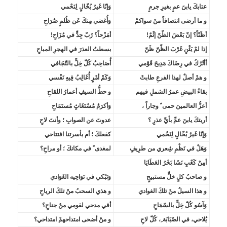
عتابكَ يابنَ عمٍ بغيرِ جرمٍ
وَإنّا غَيرُ بُخّالٍ لِنَحْمي
و ما أرضى انتصافاً منْ سواكمْ
وَأُغضي مِنكَ عَن ظُلمٍ صُرَاحِ
أظَنّاً؟ إنّ بَعْضَ الظّنّ إثْمٌ!
أمَزْحاً؟ رُبّ جِدٍّ في مُزَاحِ!
إذا لمْ يَثْنِ غَرْبَ الظّنّ ظَنّ
بسطتُ العذرَ في الهجرِ المباحِ
أأتْرُكُ في رِضَاكَ مَدِيحَ قَوْمي
أُصَاحِبُ كُلّ خِلٍّ بالتّجَافي
و همْ أصلٌ لهذا الفرعِ طابتْ
وَكَمْ أمْرٍ أُغَالِبُ فِيهِ نَفْسي
بقاءُ البيضِ عمرُ الشملِ فيهم
و حطُّ السيفِ أعمارُ اللقاحِ
أعزُّ العالمينَ حمى ً وجاراً ،
وَأكرَمُ مُسْتَغَاثٍ مُستَمَاحِ
أريتكَ يابنَ عمِّ بأيِّ عذرٍ ؟
عدوتَ عن الصوابِ ؛ وأنتَ لاحِ
وَإنّا غَيرُ بُخّالٍ لِنَحْمي
كفعلكَ ؛ أم بأسرتنا افتتاحي
وَهَلْ في نَظْمِ شِعري من طرِيفٍ
لمغدى ً في مكانكَ ؛ أو مراحِ؟
أمِنْ كَعْبٍ نَشَا بَحْرُ العَطَايَا
و صاحبُ كلٍ خلٍّ مستبيحٍ
وَتَبْكي في نَوَاحِيه الغَوَادي
و هذا السيلُ منْ تلكَ الغوادي
و هذي السحبُ منْ تلكَ الرياحِ
وَآسُو كُلّ خِلٍّ بالسّمَاحِ
أفي مدحي لقومي منْ جناحِ؟
يُلاحي، في الصّبَابَة ِ، كُلّ لاحِ
و منْ أضحى امتداحهمْ امتداحي؟