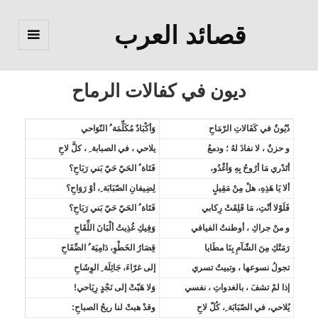
قصائد العرب
القائمة
والودجات
ديون في كفالات الرماح
دُيُونٌ في كَفَالاتِ الرّمَاحِ
وَأكْبَادٌ مُكَلِّمَة ُ النّوَاحي
و حزنٌ ، لا نفاذَ لهُ ؛ ودمعُ
يلاحي ، في الصبابة ِ ، كلَّ لاحِ
أتَدْري مَا أرُوحُ بِهِ وَأغْدُو،
فَتَاة ُ الحَيّ حَيّ بَني رَبَاحِ؟
ألا يَا هَذِهِ، هلْ مِنْ مَقِيلٍ
لِضِيفانِ الصّبَابَة ِ، أوْ رَوَاحِ؟
فَلَوْلا أنْتِ، مَا قَلِقَتْ رِكابي
فَتَاة ُ الحَيّ حَيّ بَني رَبَاحِ؟
و منْ جراكِ ، أوطنتُ الفيافي
وَفِيكِ غُذِيتُ ألْبَانَ اللِّقَاحِ
رَمَتْكِ مِنَ الشّآمِ بِنَا مطَايا
قِصَارُ الخَطْوِ، دَامِيَة ُ الصِّفَاحِ
تجولُ نسوعها ، وتبيتُ تسري
إلى غرّاءَ، جَائِلَة ِ الوِشَاحِ
إذا لمْ تشفَ ، بالغدواتِ ، نفسي
وَلا هَبّتْ إلى نَجْدٍ رِيَاحي!
يُلاحي، في الصّبَابَة ِ، كُلّ لاحِ
وقدْ هبتْ لنا ريحُ الصباحِ: