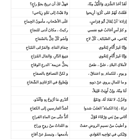
لَقَدْ أخَذَ السُّرَى وَاللَّيْلُ مِنّا،
فهلْ لكَ أن تريحَ بجوِّ راحٍِ؟
فَقُلتُ لَهُمْ عَلى كُرْهٍ: أرِيحوا
وَلا هَبّتْ إلى نَجْدٍ رِيَاحي!
إرَادَة َ أنْ يُقَالَ أبُو فِرَاسٍ،
عَلَى الأصْحابِ، مأمونُ الجِماحِ
و كمْ أمرٍ أغالبُ فيهِ نفسي
ركبتُ ، مكانَ أدنى للنجاحِ
يُلاحي، في الصّبَابَة ِ، كُلّ لاحِ
وَآسُو كُلّ خِلٍّ بالسّمَاحِ
وَإنّا غَيرُ أُثّامٍ لِنَحْوي
جِمَامَ المَاءِ، وَالمَرْعَى المُبَاحِ
وَإنّا غَيرُ أُثّامٍ لِنَحْوي
مَنِيعَ الدّارِ، وَالمَال المُرَاحِ
لأملاكِ البلادِ ، عليَّ ، طعنٌ
يحلُّ عزيمة َ الدرعِ الوقاحِ
و يومٍ ، للكماة ِ بهِ اعتناقً ،
و لكنَّ التصافحَ بالصفاحِ
و ما للمالِ يروي عنْ ذويهِ
وَيُصْبِحُ في الرّعَادِيدِ الشّحَاحِ
لَنَا مِنْهُ، وإنْ لُوِيَتْ قَلِيلاً،
وَحُزْنٌ، لا نَفَادَ لَهُ، وَدَمْعٌ
أتَدْري مَا أرُوحُ بِهِ وَأغْدُو،
تراهُ ، إذا الكماة ُ الغلبُ شدوا
أشدَّ الفارسينِ إلى الكفاحِ
أتَاني مِنْ بَني وَرْقَاءَ قَوْلٌ
ألذُّ جنَّى منَ الماءِ القراحِ
و أطيبُ منْ نسيمِ الروضِ حفتْ
بهِ اللذاتُ منْ روحٍ وراحَ
وَتَبْكي في نَوَاحِيه الغَوَادي
بأدمعها ، وتبسمُ عنْ أقاحِ