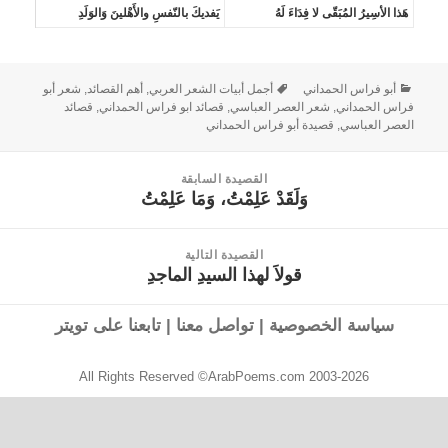
هَذا الأسِيرُ المُبَقّى لا فِدَاءَ لَهُ
يَفديكَ بالنّفسِ والأَهْلينَ وَالوَلَدِ
أبو فراس الحمداني
أجمل أبيات الشعر العربي
,
أهم القصائد
,
شعر أبو
فراس الحمداني
,
شعر العصر العباسي
,
قصائد ابو فراس الحمداني
,
قصائد
العصر العباسي
,
قصيدة أبو فراس الحمداني
القصيدة السابقة
وَلَقَدْ عَلِمْتُ، وَمَا عَلِمْتُ
القصيدة
السابقة:
القصيدة التالية
قولاَ لهذا السيدِ الماجدِ
القصيدة
التالية:
سياسة الخصوصية
|
تواصل معنا
|
تابعنا على تويتر
All Rights Reserved ©ArabPoems.com 2003-2026