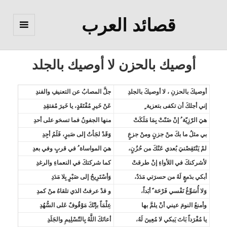
قصائد العرب
القائمة
والودجات
أوصيك بالحزن لا أوصيك بالجلد
أوصيكَ بالحزنِ ، لا أوصيكَ بالجلدِ
جلَّ المصابُ عن التعنيفِ والفندِ
إني أجلكَ أن تكفى بتعزية ٍ
عَنْ خَيرِ مُفْتَقَدٍ، يا خَيرَ مُفتقِدِ
هيَ الرّزِيّة ُ إنْ ضَنّتْ بِمَا مَلَكَتْ
منها الجفونُ فما تسخو على أحدِ
بي مثلُ ما بكَ منْ جزنٍ ومنْ جزعٍ
وَقَدْ لجَأتُ إلى صَبرٍ، فَلَمُ أجِدِ
لمْ يَنْتَقِصْنيَ بُعدي عَنْكَ من حُزُنٍ،
هيَ المواساة ُ في قربٍ وفي بعدِ
لأشركنكَ في اللأواءِ إنْ طرقتْ
كما شركتكَ في النعماءِ والرغدِ
أبكي بدَمعٍ لَهُ من حسرَتي مَدَدٌ،
وَأسْتَرِيحُ إلى صَبْرٍ بِلا مَدَدِ
وَلا أُسَوِّغُ نَفْسي فَرْحَة ً أبَداً،
و قدْ عرفتُ الذي تلقاهُ منْ كمدِ
وأمنعُ النومَ عيني أنْ يلمَّ بها
عِلْمَاً بإنّكَ مَوْقُوفٌ عَلى السُّهُدِ
يا مُفْرَداً بَاتَ يَبكي لا مُعِينَ لَهُ،
أعانَكَ اللَّهُ بِالتّسْلِيمِ والجَلَدِ