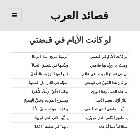
قصائد العرب
القائمة
والودجات
لو كانت الأيام في قبضتي
لو كَانَتِ الأَيّامُ في قبضتي
أذريتها للريح، مثل الرمال
وقلتُ: يا ريحُ، بها فاذهبي
وبدِّديها في سَحيقِ الجبالُ
بل في فجاج الموت.. في عالَمٍ
لا يرقُصُ النُّورُ بِهِ والظِّلالْ
لو كان هذا الكونُ في قبضتي
ألقيْتُه في النّار، نارِ الجحيمْ
ما هذه الدنيا، وهذا الورى
وذلكَ الأُفْقُ، وَتِلْكَ النُّجُومْ
النَّارُ أوْلى بعبيدِ الأسى
ومسرحِ الموتِ، وعشِّ الهمومْ
يا أيّها الماضِي الذي قد قَضَى
وضمَّهُ الموتُ، وليلُ الأَبَدْ
يا حاضِرَ النَّاس الذي لم يَزُل
يا أيُّها الآتي الذي لم يَلِدْ
سَخَافة ٌ دنياكُمُ هذه
تائهة ٌ في ظلمة ِ لا تُحَدْ