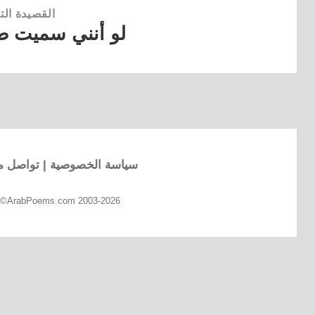
القصيدة التا
لو أنني سميت ط
القصيدة
التالية:
سياسة الخصوصية
|
تواصل مع
d ©ArabPoems.com 2003-2026