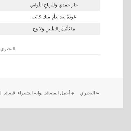
حازَ حَمدي وَلِلرِياحِ اللَواتي
عَودَةٌ بَعدَ بَدأَةٍ مِنكَ كانَت
ما تَأَتّيكَ بِالظَنينِ وَلا وَج
البحتري
البحتري
أجمل القصائد
,
بوابة الشعراء
,
قصائد ال