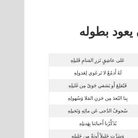
 يعود بطوله
عَلى عاشِقٍ نَزرِ المَنامِ قَليلِهِ
لَهُ أَدمُعٌ لا تَرعَوي لِعَذولِهِ
فَيُقلِعَ أَو يَشفي جَوىً مِن غَليلِهِ
بِنا البُعدَ مِن حَزنِ المَلا وَسُهولِهِ
سُجوفُ الدُجى عَن مائِهِ وَنَخيلِهِ
يُذَكِّرُنا أَحبابَنا بِهَديلِهِ
وَسَرَّت خَليلاً أَوبَةٌ مِن خَليلِهِ