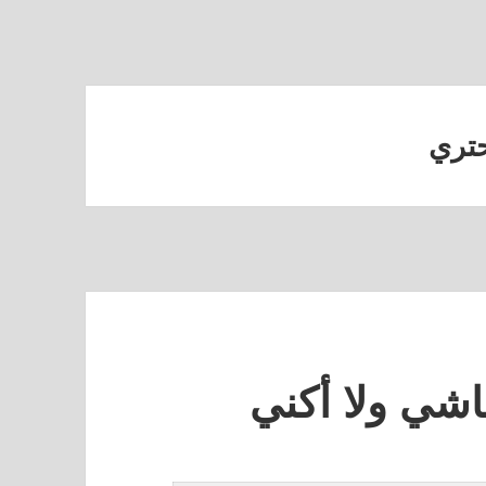
حتري
اشي ولا أكني