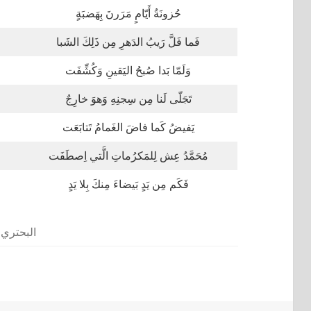
حُزونَةُ أَيّامٍ مَرَرنَ بِهَضبَةٍ
فَما فَلَّ رَيبُ الدَهرِ مِن ذَلِكَ الشَبا
وَلَمّا بَدا صُبحُ اليَقينِ وَكُشِّفَت
تَجَلّى لَنا مِن سِجنِهِ وَهوَ خارِجٌ
يَفيضُ كَما فاضَ الغَمامُ تَتابَعَت
مُحَمَّدُ عِش لِلمَكرُماتِ الَّتي اِصطَفَت
فَكَم مِن يَدٍ بَيضاءَ مِنكَ بِلا يَدٍ
البحتري