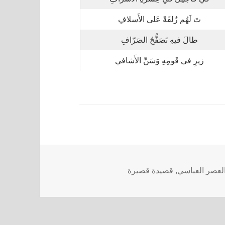
تَ لَهُم زُلفَةً عَلى الأَسلافِ
طالَ فيهِ تَصَفُّحُ الصَرّافِ
زيرِ في قَومِهِ وَسَنِّ الأَشافي
لعصر العباسي
,
قصيدة قصيرة