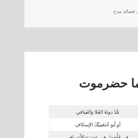
,
قصائد مدح
ما حضرموت
بَلَدٌ دونَهُ الفَلا وَالفَيافي
أو أبو خُثعَمِيِّكَ الإِسكافِ
في فَأَجمِل في عِشرَةِ الأَشرافِ