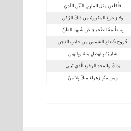
فَأَقلَعنَ مِثلَ المارِنِ اللَيِّنِ اللَدنِ
وَلا زَعزَعَ المَكروهُ مِن ذَلِكَ الرُكنِ
بِهِ ظُلمَةُ الطَخياءِ عَن شُبهَةِ الظَنِّ
خُروجَ شُعاعِ الشَمسِ مِن جانِبِ الدَجنِ
شَآبيبُهُ بِالهَطلِ مِنهُ وَبِالهَتنِ
يَداكَ وَلِلمَجدِ الرَفيعِ الَّذي تَبني
وَمِن مِنَّةٍ زَهراءَ مِنكَ بِلا مَنِّ