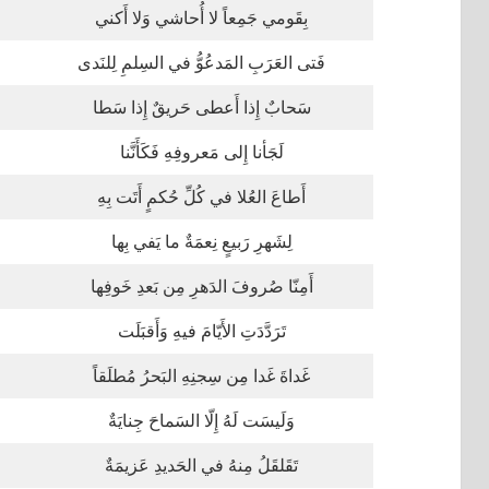
بِقَومي جَمِعاً لا أُحاشي وَلا أَكني
فَتى العَرَبِ المَدعُوُّ في السِلمِ لِلنَدى
سَحابٌ إِذا أَعطى حَريقٌ إِذا سَطا
لَجَأنا إِلى مَعروفِهِ فَكَأَنَّنا
أَطاعَ العُلا في كُلِّ حُكمٍ أَتَت بِهِ
لِشَهرِ رَبيعٍ نِعمَةٌ ما يَفي بِها
أَمِنّا صُروفَ الدَهرِ مِن بَعدِ خَوفِها
تَرَدَّدَتِ الأَيّامَ فيهِ وَأَقبَلَت
غَداةَ غَدا مِن سِجنِهِ البَحرُ مُطلَقاً
وَلَيسَت لَهُ إِلّا السَماحَ جِنايَةٌ
تَقَلقَلُ مِنهُ في الحَديدِ عَزيمَةٌ