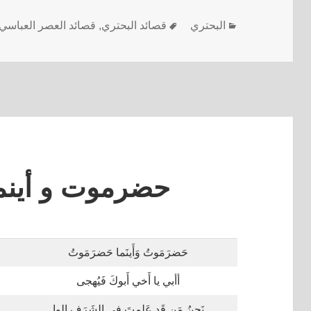
البحتري
قصائد البحتري
,
قصائد العصر العباسي
حضرموت و أين
حَضرَمَوتُ وَأَينَما حَضرَمَوتُ
أأبي يا أَخي أَبوكَ فَيُهجى
نَحنُ مَن قَد عَلِمتَ في الشَرَفِ الوا