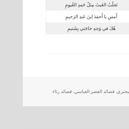
تَجلُبُ الغَيثَ مِثلُ حَمدِ الغُيومِ
أَمسِ يا أَحمَدَ اِبنَ عَبدِ الرَحيمِ
هُكَ في وَجهِ حاجَتي بِشَتيمِ
بحتري
,
قصائد العصر العباسي
,
قصائد رثاء