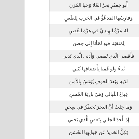
أَبو جَعفَرٍ بَحرُ العُلا وَحَيا المُزنِ
وَفارِسُها المَدعُوُّ في الحَربِ لِلطَعنِ
لَهُ عِزَّةُ الهِندِيِّ في هِزَّةِ الغُصنِ
لِمَنعَتِنا فيهِ لَجَأنا إِلى حِصنِ
فَأَقصى الَّذي تُقصي وَأَدنى الَّذي تُدني
ثَناءٌ وَلَو قُمنا بِأَضعافِها نُثني
لَدَيهِ وَبَعدَ الخَوفِ يُؤنَسُ بِالأَمنِ
قِباحُ اللَيالي وَهيَ بادِيَةُ الحُسنِ
وَما خِلتُ أَنَّ البَحرَ يُحظَرُ في سِجنِ
إِذا أُخِذَ الجاني بِبَعضِ الَّذي يَجني
يَكِلُّ الحَديدُ عَن جَوانِبِها الخُشنِ