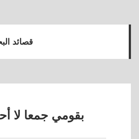
قصائد الب
بقومي جمعا لا أح