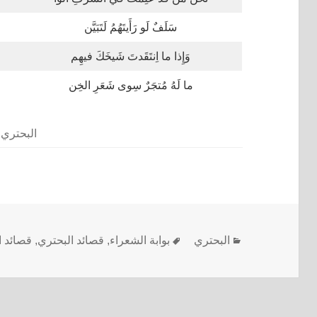
سَلَفٌ لَو رَأَيتَهُمُ لَتَبَيَّن
وَإِذا ما اِنتَقَدتَ شَيخَكَ فيهِم
ما لَهُ مُتجَرٌ سِوى شَعَرِ الخِن
البحتري
البحتري
بوابة الشعراء
,
قصائد البحتري
,
قصائد ا