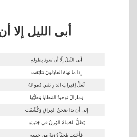
أبى الليل إلا أن
أَبى اللَيلُ إِلّا أَن يَعودَ بِطولِهِ
إِذا ما نَهاهُ العاذِلونَ تَتابَعَت
لَعَلَّ اِقتِرابَ الدارِ يَثني دُموعَهُ
وَمازالَ تَوحيدُ المَطايا وَطَيُّها
إِلى أَن بَدا صَحنُ العِراقِ وَكُشِّفَت
يَظَلُّ الحَمامُ الوُرقُ في جَنَباتِهِ
فَأَحْيَت مُحِبّاً رُؤيَةٌ مِن حَبيبِهِ