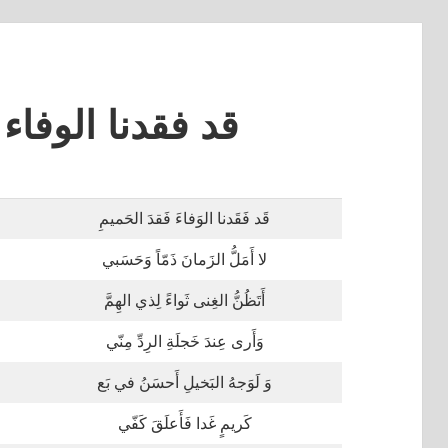
قد فقدنا الوفاء
قَد فَقَدنا الوَفاءَ فَقدَ الحَميمِ
لا أَمَلُّ الزَمانَ ذَمّاً وَحَسَبي
أَتَظُنُّ الغِنى ثَواءً لِذي الهِمَّ
وَأَرى عِندَ خَجلَةِ الرِدِّ مِنّي
وَ لَوَجهُ البَخيلِ أَحسَنُ في بَع
كَريمٍ غَدا فَأَعلَقَ كَفّي