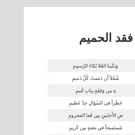
 فقد الحميم
وَبَكَينا العُلا بُكاءَ الرُسومِ
شُغُلاً أَن ذَمَمتُ كُلَّ ذَميمِ
ةِ مِن وَقفَةٍ بِبابِ لَئيمِ
خَطَراً في السُؤالِ جِدَّ عَظيمِ
ضِ الأَحايينِ مِن قَفا المَحرومِ
مُستَميحاً في نِعمَةٍ مِن كَريمِ