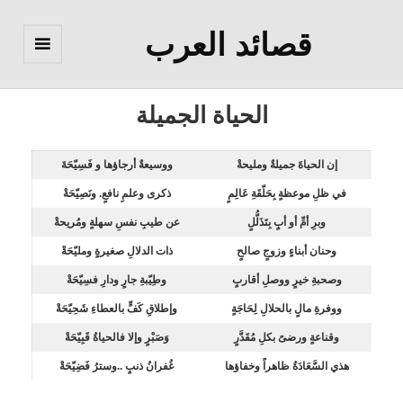
قصائد العرب
القائمة
والودجات
الحياة الجميلة
إن الحياةَ جميلةٌ ومليحةْ
ووسيعةٌ أرجاؤها و فَسِيّحَةَ
في ظلِ موعظةٍ بِحَلّقَةِ عَالِمٍ
ذكرى وعلمِِ نافعٍ. ونَصِيّحَةْ
وبرِ أمِّ أو أبٍ بِتَذَلُّلٍ
عن طيبِ نفسِ سهلةٍ ومُريحةْ
وحنان أبناءٍ وزوجٍ صالحٍ
ذات الدلالِ صغيرةٍ ومليّحَةْ
وصحبةِ خيرٍ ووصلِ أقاربٍ
وطِيّبةِ جارٍ ودارِ فسِيّحَةْ
ووفرةِ مالٍ بالحلالِ لِحَاجَةٍ
وإطلاقِ كَفٍّ بالعطاءِ شَحِيّحَةْ
وقناعةٍ ورضىً بكلِ مُقَدَّرٍ
وَصَبْرٍ وإلا فالحياةُ قَبِيّحَةْ
هذي السَّعَادَةُ ظاهراً وخفاؤها
غُفرانُ ذنبٍ ..وسترُ فَضِيّحَةْ