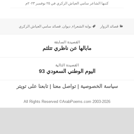
كتبها الشاعر سامي العياش الزكري في ٢٥ نوفمبر ٢٠٢٣م
قصائد الزوار
بوابة الشعراء
,
ديوان
,
قصائد سامي العياش الزكري
القصيدة السابقة
مابالها عن ناظري تتلثم
القصيدة
السابقة:
القصيدة التالية
اليوم الوطني السعودي 93
القصيدة
التالية:
سياسة الخصوصية
|
تواصل معنا
|
تابعنا على تويتر
All Rights Reserved ©ArabPoems.com 2003-2026