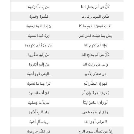
كُلُّ مَن لَم يَجعَلِ النا
سَ إِماماً تَرَكوهُ
ظَعَنَ المَوتى إِلى ما
قَدَّموهُ وَجَدوهُ
طابَ عَيشُ القَومِ ما كا
نَ إِذا القَومُ رَضوهُ
عِش بِما شِئتَ فَمَن تَس
رُرهُ دُنياهُ تَسوهُ
وَإِذا لَم يُكرِمِ النا
سَ امرُؤٌ لَم يُكرِموهُ
كُلُّ مَن لَم يَحتَجِ النا
سُ إِلَيهِ صَغَّروهُ
وَإِلى مَن رَغِبَ النا
سُ إِلَيهِ أَكبَروهُ
مَن تَصَدّى لِأَخيهِ
بِالغِنى فَهوَ أَخوهُ
فَهوَ إِن يَنظُر إِلَيهِ
يَرءَ مِنهُ ما يَسوهُ
يُكرَمُ المَرءُ وَإِن أَم
لَقَ أَقصاهُ بَنوهُ
لَو رَأى الناسُ نَبِيّاً
سائِلاً ما وَصَلوهُ
وَهُمُ لَو طَمِعوا في
زادِ كَلبٍ أَكَلوهُ
لا تَراني آخِرَ الدَه
رِ بِتَسآلٍ أَفوهُ
إِنَّ مَن يَسأَل سِوى الرَح
مَنِ يَكثُر حارِموهُ