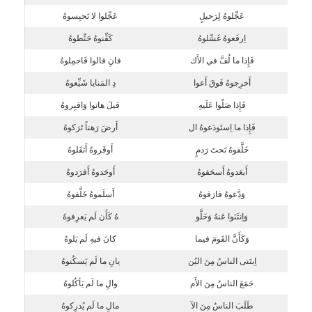
عَجِّلوهُ لِرَحيلٍ
عَجِّلوا لا تَحبِسوهُ
اِرفَعوهُ غَسِّلوهُ
كَفِّنوهُ حَنِّطوهُ
فَإِذا ما لُفَّ في الأَك
فانِ قالوا فَاحمِلوهُ
أَخرِجوهُ فَوقَ أَعوا
دِ المَنايا شَيِّعوهُ
فَإِذا صَلّوا عَلَيهِ
قيلَ هاتوا وَاقبِروهُ
فَإِذا ما اِستَودَعوهُ ال
أَرضَ رَهناً تَرَكوهُ
خَلَّفوهُ تَحتَ رَدمٍ
أَوقَروهُ أَثقَلوهُ
أَبعَدوهُ أَسحَقوهُ
أَوحَدوهُ أَفرَدوهُ
وَدَّعوهُ فارَقوهُ
أَسلَموهُ خَلَّفوهُ
وَاِنثَنَوا عَنهُ وَخَلَّو
هُ كَأَن لَم يَعرِفوهُ
وَكَأَنَّ القَومَ فيما
كانَ فيهِ لَم يَلوهُ
اِبتَنى الناسُ مِنَ البُن
يانِ ما لَم يَسكُنوهُ
جَمَعَ الناسُ مِنَ الأَم
والِ ما لَم يَأكُلوهُ
طَلَبَ الناسُ مِنَ الآ
مالِ ما لَم يُدرِكوهُ