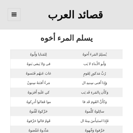
قصائد العرب
القائمة
والودجات
يسلم المرء أخوه
يُسلِمُ المَرءَ أَخوهُ
لِلمَنايا وَأَبوهُ
وَأَبو الأَبناءِ لا يَب
قى وَلا يَبقى بَنوهُ
رُبَّ مَذكورٍ لِقَومٍ
غابَ عَنهُم فَنَسوهُ
وَإِذا أَفنى سِنيهِ ال
مَرءُ أَفنَتهُ سِنونُ
وَكَأَن بِالمَرءِ قَد يَب
كي عَلَيهِ أَقرَبوهُ
وَكَأَنَّ القَومَ قَد قا
موا فَقالوا أَدرِكوهُ
سائِلوهُ كَلِّموهُ
حَرِّكوهُ لَقِّنوهُ
فَإِذا استَيأَسَ مِنهُ ال
قَومُ قالوا حَرِّفوهُ
حَرِّفوهُ وَجِّهوهُ
مَدِّدوهُ غَمِّضوهُ