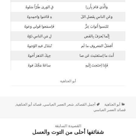
وَالَّذي قامَ بِأَرزا
قِ الوَرى طُرّاً سَلوهُ
وَعَنِ الناسِ بِفَضلِ اللَ
هِ فَاغنوا وَاحمِدوهُ
تَلبَسوا أَثوابَ عِزٍّ
فَاِسمَعوا قَولي وَعوهُ
إِنَّما يُعرَفُ بِالفَض
لِ مَنِ الناسِ ذَوّهُ
أَفضَلُ المَعروفِ ما لَم
تُبتَذَل فيهِ الوُجوهُ
أَنتَ ما اِستَغنَيتَ عَن صا
حِبِكَ الدَهرَ أَخوهُ
فَإِذا اِحتَجتَ إِلَيهِ
ساعَةً مَجَّكَ فوهُ
أبو العتاهية
أبو العتاهية
أجمل القصائد
,
شعر العصر العباسي
,
قصائد أبو العتاهية
,
قصائد العصر العباسي
القصيدة السابقة
شفائفها أحلى من التوت والعسل
القصيدة