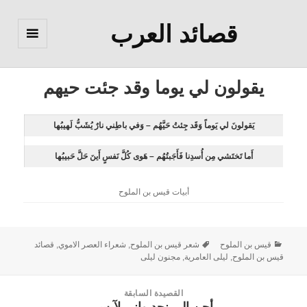
قصائد العرب
القائمة
والودجات
يقولون لي يوما وقد جئت حيهم
يَقولونَ لي يَوماً وَقَد جِئتُ حَيَّهُم – وَفي باطِني نارٌ يُشَبُّ لَهيبُها
أَما تَختَشي مِن أُسدِنا فَأَجَبتُهُم – هَوى كُلَّ نَفسٍ أَينَ حَلَّ حَبيبُها
أبيات قيس بن الملوح
قيس بن الملوح
شعر قيس بن الملوح
,
شعراء العصر الاموي
,
قصائد
قيس بن الملوح
,
ليلى العامرية
,
مجنون ليلى
القصيدة السابقة
القصيدة