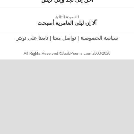
أحن إلى نجد وإني لآيس
السابقة:
القصيدة التالية
ألا إن ليلى العامرية أصبحت
القصيدة
التالية:
سياسة الخصوصية
|
تواصل معنا
|
تابعنا على تويتر
All Rights Reserved ©ArabPoems.com 2003-2026