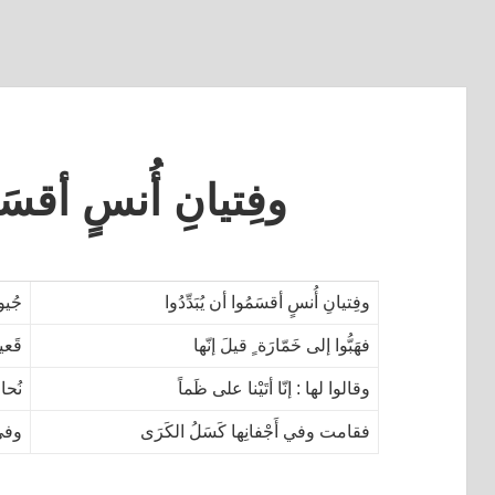
وفِتيانِ أُنسٍ أقسَمُو
وفِتيانِ أُنسٍ أقسَمُوا أن يُبَدِّدُوا
جُيو
فهَبُّوا إلى خَمّارَة ٍ قيلَ إنّها
قَعيد
وقالوا لها : إنّا أتَيْنا على ظَماً
نُحا
فقامت وفي أَجْفانِها كَسَلُ الكَرَى
وفي 