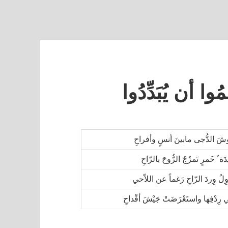
ا أن يُبَدِّدُوا
شَ الدُّجى مابينَ أنسٍ وأفراحِ
َة ُ خَمرٍ تَمزُجُ الرُّوحَ بالرّاحِ
وِلُ وِردَ الرّاحِ رَغماً عن اللاّحي
رِدْفِها واستَعْرَضَتْ جَيْشَ أقْداحِ