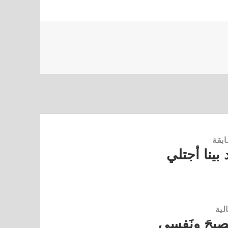
ابقة
بينا أجتلي
لية
يَصيحَ ونَفسي