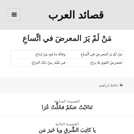
قصائد العرب
القائمة
والودجات
مَنْ لَمْ يَرَ المعرضَ في اتِّساعِ
مَنْ لَمْ يَرَ المعرضَ في اتِّساعِ
وفاتَهُ ما فيِهِ مِنْ إبداعِ
فمَعرِضُ القَومِ بلا نِزاعِ
في نَفْثَة ٍ مِنْ ذلكَ اليَرَاعِ
حافظ إبراهيم
القصيدة السابقة
تَناءَيْتُ عنكمْ فحُلَّتْ عُرَا
القصيدة
السابقة:
القصيدة التالية
يا كاتِبَ الشَّرقِ ويا خَيرَ مَن
القصيدة