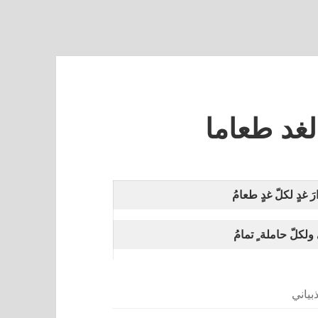
غد طعاما
َ غدٍ لكلّ غدٍ طعامُ
 ولكلّ حاملة ٍ تمامُ
بياني