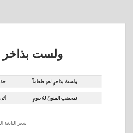
ولست بذاخر ل
ولستُ بذاخرٍ لغدٍ طعاماً
حذار
تمحضتِ المنونُ لهُ بيومٍ
أتَى
شعر النابغة الذ