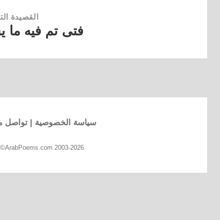
القصيدة التا
فتى تم فيه ما 
القصيدة
التالية:
سياسة الخصوصية
|
تواصل مع
d ©ArabPoems.com 2003-2026