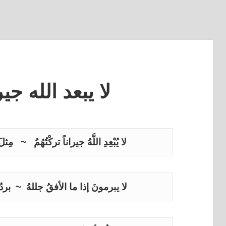
لا يبعد الله جي
لا يُبْعِدِ اللَّهُ جيراناً تركْتُهُمُ   ~   مِ
لا يبرمونَ إذا ما الأفقُ جللهُ  ~  برد