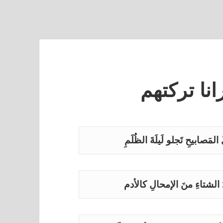
رانا تركتهم
ثلَ المَصابيحِ تَجلو لَيلَةَ الظُلَمِ
ُ الشتاءِ منَ الإمحالِ كالأدم