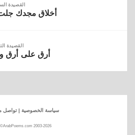
القصيدة الس
أخلاق مجدك جلت 
القصيدة
السابقة:
القصيدة التا
أرق على أرق وم
القصيدة
التالية:
سياسة الخصوصية
|
تواصل مع
d ©ArabPoems.com 2003-2026