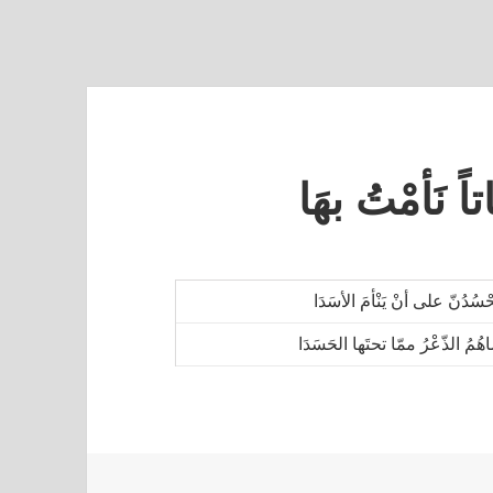
تاً نَأمْتُ بهَا
حْسُدُنّ على أنْ يَنْأمَ الأسَدَا
هُمُ الذّعْرُ ممّا تحتَها الحَسَدَا