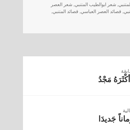
متنبي
,
شعر ابوالطيب المتنبي
,
شعر العصر
نبي
,
قصائد العصر العباسي
,
قصائد المتنبي
,
ابقة
كْثَرَهُ مَجْدُ
لية
ماناً جَديدَا