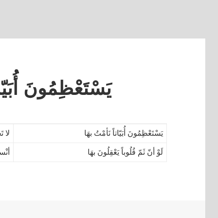
يَسْتَعْظِمُونَ أُبَيّا
يَسْتَعْظِمُونَ أُبَيّاتاً نَأمْتُ بهَا
لا تَ
لَوْ أنّ ثَمّ قُلُوباً يَعْقِلُونَ بهَا
أنْسا