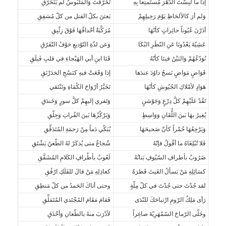
إذا ما لَبِسْتَ الدّهْرَ مُستَمتِعاً بِهِ
تَخَرّقْتَ وَالمَلْبُوسُ لم يَتَخَرّقِ
وَلم أرَ كالألحَاظِ يَوْمَ رَحِيلِهِمْ
بَعثنَ بكلّ القتل من كلّ مُشفِقِ
أدَرْنَ عُيُوناً حائِراتٍ كأنّهَا
مُرَكَّبَةٌ أحْداقُهَا فَوْقَ زِئْبِقِ
عَشِيّةَ يَعْدُونَا عَنِ النّظَرِ البُكَا
وَعن لذّةِ التّوْديعِ خوْفُ التّفَرّقِ
نُوَدّعُهُمْ وَالبَيْنُ فينَا كأنّهُ
قَنَا ابنِ أبي الهَيْجاءِ في قلبِ فَيلَقِ
قَوَاضٍ مَوَاضٍ نَسجُ داوُدَ عندَها
إذا وَقَعَتْ فيهِ كنَسْجِ الخدَرْنَقِ
هَوَادٍ لأمْلاكِ الجُيُوشِ كأنّهَا
تَخَيَّرُ أرْوَاحَ الكُمَاةِ وتَنْتَقي
تَقُدّ عَلَيْهِمْ كلَّ دِرْعٍ وَجَوْشنٍ
وَتَفري إليهِمْ كلَّ سورٍ وَخَندَقِ
يُغِيرُ بهَا بَينَ اللُّقَانِ وَوَاسِطٍ
وَيَرْكُزُهَا بَينَ الفُراتِ وَجِلّقِ
وَيَرْجِعُهَا حُمْراً كأنّ صَحيحَهَا
يُبَكّي دَماً مِنْ رَحمَةِ المُتَدَقِّقِ
فَلا تُبْلِغَاهُ ما أقُولُ فإنّهُ
شُجاعٌ متى يُذكَرْ لهُ الطّعنُ يَشْتَقِ
ضَرُوبٌ بأطرافِ السّيُوفِ بَنانُهُ
لَعُوبٌ بأطْرافِ الكَلامِ المُشَقَّقِ
كسَائِلِهِ مَنْ يَسألُ الغَيثَ قَطرَةً
كعاذِلِهِ مَنْ قالَ للفَلَكِ ارْفُقِ
لقد جُدْتَ حتى جُدْتَ في كلّ مِلّةٍ
وحتى أتاكَ الحَمدُ من كلّ مَنطِقِ
رَأى مَلِكُ الرّومِ ارْتياحَكَ للنّدَى
فَقامَ مَقَامَ المُجْتَدي المُتَمَلِّقِ
وخَلّى الرّماحَ السّمْهَرِيّةَ صاغِراً
لأدْرَبَ منهُ بالطّعانِ وَأحْذَقِ