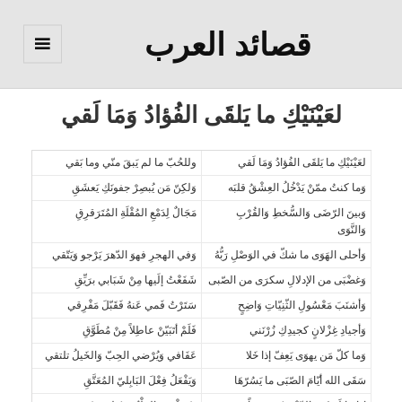
قصائد العرب
القائمة
والودجات
لعَيْنَيْكِ ما يَلقَى الفُؤادُ وَمَا لَقي
لعَيْنَيْكِ ما يَلقَى الفُؤادُ وَمَا لَقي
وللحُبّ ما لم يَبقَ منّي وما بَقي
وَما كنتُ ممّنْ يَدْخُلُ العِشْقُ قلبَه
وَلكِنّ مَن يُبصِرْ جفونَكِ يَعشَقِ
وَبينَ الرّضَى وَالسُّخطِ وَالقُرْبِ
مَجَالٌ لِدَمْعِ المُقْلَةِ المُتَرَقرِقِ
وَالنَّوَى
وَأحلى الهَوَى ما شكّ في الوَصْلِ رَبُّهُ
وَفي الهجرِ فهوَ الدّهرَ يَرْجو وَيَتّقي
وَغضْبَى من الإدلالِ سكرَى من الصّبى
شَفَعْتُ إلَيها مِنْ شَبَابي برَيِّقِ
وَأشنَبَ مَعْسُولِ الثّنِيّاتِ وَاضِحٍ
سَتَرْتُ فَمي عَنهُ فَقَبّلَ مَفْرِقي
وَأجيادِ غِزْلانٍ كجيدِكِ زُرْنَني
فَلَمْ أتَبَيّنْ عاطِلاً مِنْ مُطَوَّقِ
وَما كلّ مَن يهوَى يَعِفّ إذا خَلا
عَفَافي وَيُرْضي الحِبّ وَالخَيلُ تلتقي
سَقَى الله أيّامَ الصّبَى ما يَسُرّهَا
وَيَفْعَلُ فِعْلَ البَابِليّ المُعَتَّقِ