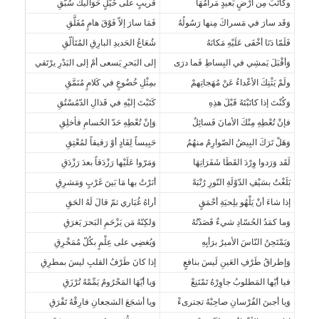
وكاتَبَ مِن أرْضٍ بَعيدٍ مَرامُهَا
قَريبٍ على خَيْلٍ حَوَالَيكَ سُبّقِ
وَقَد سارَ في مَسراكَ مِنها رَسُولُهُ
فَمَا سارَ إلاّ فَوْقَ هامٍ مُفَلَّقِ
فَلَمّا دَنَا أخْفَى عَلَيْهِ مَكانَهُ
شُعَاعُ الحَديدِ البارِقِ المُتَألّقِ
وَأقْبَلَ يَمشِي في البِساطِ فَما درَى
إلى البَحرِ يَسعى أمْ إلى البَدْرِ يرْتَقي
ولَمْ يَثْنِكَ الأعْداءُ عَنْ مُهَجاتِهمْ
بمِثْلِ خُضُوعٍ في كَلامٍ مُنَمَّقِ
وَكُنْتَ إذا كاتَبْتَهُ قَبْلَ هذِهِ
كَتَبْتَ إليْهِ في قَذالِ الدّمُسْتُقِ
فإنْ تُعْطِهِ مِنْكَ الأمانَ فَسائِلٌ
وَإنْ تُعْطِهِ حَدّ الحُسامِ فأخلِقِ
وَهَلْ تَرَكَ البِيضُ الصّوارِمُ منهُمُ
حَبِيساً لِفَادٍ أوْ رَقيقاً لمُعْتِقِ
لَقَد وَرَدوا وِرْدَ القَطَا شَفَرَاتِهَا
وَمَرّوا عَلَيْها رَزْدَقاً بعدَ رَزْدَقِ
بَلَغْتُ بسَيْفِ الدّوْلَةِ النّورِ رُتْبَةً
أنَرْتُ بها مَا بَينَ غَرْبٍ وَمَشرِقِ
إذا شاءَ أنْ يَلْهُو بلِحيَةِ أحْمَقٍ
أراهُ غُبَاري ثمّ قالَ لَهُ الحَقِ
وَما كمَدُ الحُسّادِ شيءٌ قَصَدْتُهُ
وَلكِنّهُ مَن يَزْحَمِ البَحرَ يَغرَقِ
وَيَمْتَحِنُ النّاسَ الأميرُ برَأيِهِ
وَيُغضِي على عِلْمٍ بكُلّ مُمَخْرِقِ
وَإطراقُ طَرْفِ العَينِ لَيسَ بنافعٍ
إذا كانَ طَرْفُ القلبِ ليسَ بمطرِقِ
فيا أيّها المَطلوبُ جاوِرْهُ تَمْتَنِعْ
وَيا أيّهَا المَحْرُومُ يَمِّمْهُ تُرْزَقِ
وَيا أجبنَ الفُرْسانِ صاحِبْهُ تجترىءْ
ويا أشجَعَ الشجعانِ فارِقْهُ تَفْرَقِ