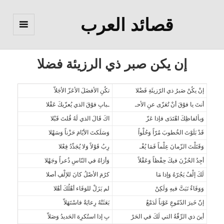
قصائد العرب
القائمة
والودجات
إن يكن صبر ذي الرزيئة فضلا
إنْ يكُنْ صَبرُ ذي الرّزيئَةِ فَضْلا
تكُنِ الأفضَلَ الأعَزّ الأجَلاّ
أنتَ يا فوْقَ أنْ تُعَزّى عنِ الأحـ
ـبابِ فوْقَ الذي يُعزّيكَ عَقْلا
وَبألفاظِكَ اهْتَدَى فإذا عَزّ
اكَ قَالَ الذي لَهُ قُلتَ قَبْلا
قَدْ بَلَوْتَ الخُطوبَ مُرّاً وَحُلْواً
وَسَلَكتَ الأيّامَ حَزْناً وَسَهْلا
وَقَتَلْتَ الزّمانَ عِلْماً فَمَا يُغْـ
رِبُ قَوْلاً وَلا يُجَدِّدُ فِعْلا
أجِدُ الحُزْنَ فيكَ حِفْظاً وَعَقْلاً
وَأرَاهُ في النّاسِ ذُعراً وجَهْلا
لَكَ إلْفٌ يَجُرّهُ وَإذا مَا
كرُمَ الأصْلُ كانَ للإلْفِ أصلا
وَوَفَاءٌ نَبَتَّ فيهِ وَلَكِنْ
لم يَزَلْ للوَفَاء أهْلُكَ أهْلا
إنّ خَيرَ الدّمُوعِ عَوْناً لَدَمْعٌ
بَعَثَتْهُ رِعايَةٌ فاسْتَهَلاّ
أينَ ذي الرِّقّةُ التي لَكَ في الحَرْ
بِ إذا استُكرِهَ الحَديدُ وَصَلاّ