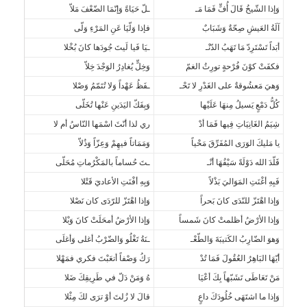
وَإذا الشّيخُ قَالَ أُفٍّ فَمَا مَـ
ـلّ حَيَاةً وَإنّمَا الضّعْفَ مَلاّ
آلَةُ العَيشِ صِحّةٌ وَشَبَابٌ
فإذا وَلّيَا عَنِ المَرْءِ وَلّى
أبَداً تَسْتَرِدّ مَا تَهَبُ الدّنْـ
ـيَا فَيا لَيتَ جُودَها كانَ بُخْلا
فكفَتْ كوْنَ فُرْحةٍ تورِثُ الغمّ
وَخِلٍّ يُغادِرُ الوَجْدَ خِلاّ
وَهيَ مَعشُوقةٌ على الغَدْرِ لا تَحْـ
ـفَظُ عَهْداً وَلا تُتَمّمُ وَصْلا
كُلُّ دَمْعٍ يَسيلُ مِنهَا عَلَيْها
وَبِفَكّ اليَدَينِ عَنْها تُخَلّى
شِيَمُ الغَانِيَاتِ فِيها فَمَا أدْ
ري لذا أنّثَ اسْمَها النّاسُ أم لا
يا مَليكَ الوَرَى المُفَرِّقَ مَحْياً
وَمَمَاتاً فيهِمْ وَعِزّاً وَذُلاّ
قَلّدَ الله دَوْلَةً سَيْفُهَا أنْـ
ـتَ حُساماً بالمَكْرُماتِ مُحَلّى
فَبِهِ أغْنَتِ المَوَاليَ بَذْلاً
وَبِهِ أفْنَتِ الأعاديَ قَتْلا
وَإذا اهْتَزّ للنّدَى كانَ بَحراً
وَإذا اهْتَزّ للرّدَى كان نَصْلا
وَإذا الأرْضُ أظلمتْ كانَ شَمساً
وَإذا الأرْضُ أمحَلَتْ كانَ وَبْلا
وَهوَ الضّارِبُ الكَتيبَةَ وَالطّعْـ
ـنَةُ تَغْلُو وَالضّرْبُ أغلى وَأغلَى
أيّهَا البَاهِرُ العُقُولَ فَمَا تُدْ
رَكُ وَصْفاً أتعَبْتَ فكري فمَهْلا
مَنْ تَعَاطَى تَشَبّهاً بِكَ أعْيَا
هُ وَمَنْ دَلّ في طَرِيقِكَ ضَلا
وَإذا ما اشتَهَى خُلُودَكَ داعٍ
قالَ لا زُلتَ أوْ ترَى لكَ مِثْلا