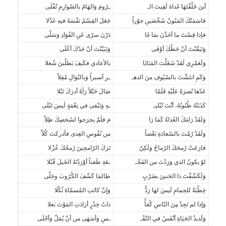
أينَ خَلّفْتَهَا غَداةَ لَقِيتَ الـ
ـرّومَ وَالهَامُ بالصّوارِمِ تُفْلَى
قاسَمَتْكَ المَنُونُ شَخْصَينِ جوْراً
جَعَلَ القِسْمُ نَفْسَهُ فيهِ عَدْلا
فإذا قِسْتَ ما أخَذْنَ بمَا غَا
دَرْنَ سرّى عَنِ الفُؤادِ وَسَلّى
وَتَيَقّنْتَ أنّ حَظّكَ أوْفَى
وَتَبَيّنْتَ أنّ جَدّكَ أعْلَى
وَلَعَمْرِي لَقَدْ شَغَلْتَ المَنَايَا
بالأعادي فكَيفَ يَطلُبنَ شُغلا
وَكَمِ انتَشْتَ بالسّيُوفِ منَ الدهـ
ـرِ أسيراً وَبالنّوَالِ مُقِلاّ
عَدّها نُصرَةً عَلَيْهِ فَلَمّا
صَالَ خَتْلاً رَآهُ أدرَكَ تَبْلا
كَذَبَتْهُ ظُنُونُهُ، أنْتَ تُبْليـ
ـهِ وَتَبْقى في نِعْمَةٍ لَيسَ تَبْلَى
وَلَقَدْ رَامَكَ العُداةُ كَمَا رَا
مَ فلَمْ يجرَحوا لشَخصِكَ ظِلاّ
وَلَقَدْ رُمْتَ بالسّعادَةِ بَعْضاً
من نُفُوسِ العِدى فأدركتَ كُلاّ
قارَعَتْ رُمحَكَ الرّماحُ وَلَكِنْ
تَرَكَ الرّامحِينَ رُمحُكَ عُزْلا
لوْ يكونُ الذي وَرَدْتَ من الفَجْـ
ـعَةِ طَعناً أوْرَدْتَهُ الخَيلَ قُبْلا
وَلَكَشّفْتَ ذا الحَنينَ بضَرْبٍ
طالمَا كَشّفَ الكُرُوبَ وجَلّى
خِطْبَةٌ للحِمامِ لَيسَ لهَا رَدٌّ
وَإنْ كانَتِ المُسمّاةَ ثُكْلا
وَإذا لم تَجِدْ مِنَ النّاسِ كُفأً
ذاتُ خِدْرٍ أرَادَتِ المَوْتَ بَعلا
وَلَذيذُ الحَيَاةِ أنْفَسُ في النّفْـ
ـسِ وَأشهَى من أنْ يُمَلّ وَأحْلَى