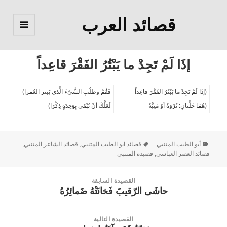
قصائد العرب
القائمة
والودجات
إذَا لَمْ تَجِدْ ما يَبْتُرُ الفَقْرَ قاعِداً
(إذَا لَمْ تَجِدْ ما يَبْتُرُ الفَقْرَ قاعِداً
فَقُمْ وطلُبِ الشَّىْءَ الَّذي يَبتر العُمرا)
(هُمَا خَلَّتانِ: ثَرْوَةٌ أوْ مَنِيَّةٌ
لَعَلَّكَ أنْ تُبْقى بِوَحِدَةٍ ذِكْرَا)
أبو الطيب المتنبي
قصائد ابو الطيب المتنبي
,
قصائد الشاعر المتنبي
,
قصائد العصر العباسي
,
قصيدة المتنبي
القصيدة السابقة
حاشَى الرّقيبَ فَخانَتْهُ ضَمائِرُهُ
القصيدة
السابقة:
القصيدة التالية