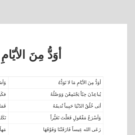
أوَدُّ مِنَ الأيّامِ م
أوَدُّ مِنَ الأيّامِ مَا لا تَوَدُّهُ
وَأشك
يُباعِدْنَ حِبّاً يَجْتَمِعْنَ وَوَصْلُهُ
فكَيف
أبَى خُلُقُ الدّنْيَا حَبِيباً تُديمُهُ
فَمَا
وَأسْرَعُ مَفْعُولٍ فَعَلْتَ تَغَيُّراً
تَكَ
رَعَى الله عِيساً فَارَقَتْنَا وَفَوْقَهَا
مَهاً