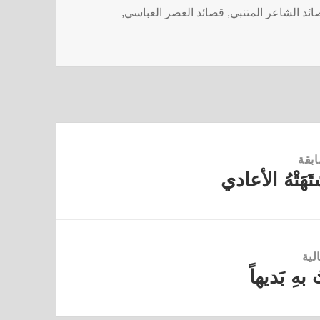
ائد الشاعر المتنبي
,
قصائد العصر العباسي
,
ابقة
َهَتْهُ الأعادي
لية
 بهِ بَديهاً