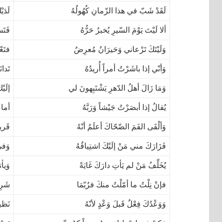
لَقَدْ شَبّ في هذا الزّمانِ كُهُولُهُ
لَدَي
ألا لَيْتَ يَوْمَ السّيرِ يُخبرُ حَرُّهُ
فَتَسْ
وَلَيْتَكَ تَرْعاني وَحَيرَانُ مُعرِضٌ
فتَع
وَأنّي إذا باشَرْتُ أمراً أُريدُهُ
تَدان
وَمَا زَالَ أهلُ الدّهرِ يَشْتَبِهونَ لي
إلَيْ
يُقالُ إذا أبصَرْتُ جَيْشاً وَرَبَّهُ
أمام
وَألْقَى الفَمَ الضّحّاكَ أعلَمُ أنّهُ
قَري
فَزَارَكَ مني مَنْ إلَيْكَ اشتِياقُهُ
وَفي
يُخَلِّفُ مَنْ لم يَأتِ دارَكَ غَايَةً
وَيأ
فإنْ نِلْتُ ما أمّلْتُ منكَ فرُبّمَا
شَرِب
وَوَعْدُكَ فِعْلٌ قَبلَ وَعْدٍ لأنّهُ
نَظير