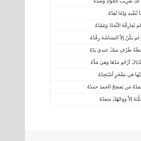
ْ لَكَ تَقرِيبُ الجَوَادِ وَشَدُّهُ
تُنَفّيهِ وَإمّا تُعِدّهُ
م يُفارِقْهُ النِّجادُ وَغِمْدُهُ
ْ لم يكُنْ إلاّ البَشاشَةَ رِفْدُهُ
ظَةُ طَرْفٍ منكَ عنديَ نِدّهُ
ياكَ أرْجُو مَدّهَا وَهيَ مَدُّهُ
ِنّها في مَفْخَرٍ أسْتَجِدّهُ
مَدُهُ مَن يَفضَحُ الحمدَ حمدُهُ
بَلْتَهُ إلاّ وَوَجْهُكَ سَعدُهُ