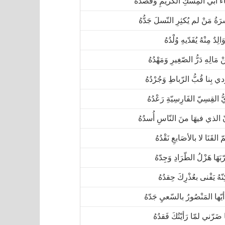
اءُ أبي المِسْكِ الكَريمِ وَقصْدُهُ
رَةُ مَنْ لم يُكثِرِ النّسلَ جَدُّهُ
وَالِدٌ مِنْهُ يُفَدّيهِ وُلْدُهُ
ْ مَالِهِ دَرُّ الصّغِيرِ وَمَهْدُهُ
ْدي بِنا قُبُّ الرّباطِ وَجُرْدُهُ
ُّ القِسِيّ الفَارِسِيّةِ رَعْدُهُ
 الذي فيهَا منَ النّاسِ أُسدُهُ
 القَنَا لا بالأصَابعِ نَقْدُهُ
ّبَهَا هَزْلُ الطّرَادِ وَجِدّهُ
ِنّهُ يَفْنى بعُذْرِكَ حِقدُهُ
 أيّها المَنْصُورُ بالسّعيِ جَدّهُ
 ضَرّني لمّا رَأيْتُكَ فَقدُهُ