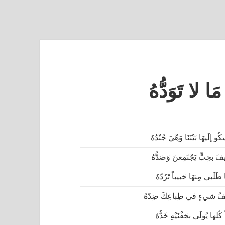
َا لا تَوَدُّهُ
ُو إلَيهَا بَيْنَنَا وَهْيَ جُنْدُهُ
َ بحِبٍّ يَجْتَمِعنَ وَصَدُّهُ
 طَلَبي مِنهَا حَبيباً تَرُدّهُ
لفُ شيءٍ في طِباعِكَ ضِدّهُ
 كُلها يُولَى بجَفْنَيْهِ خَدُّهُ