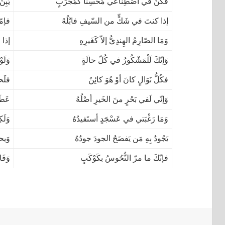
فكنْ في اصْطِناعي مُحسِناً كمُجرِّبٍ
يَبِن
إذا كنتَ في شَكٍّ من السّيفِ فابْلُهُ
فإمّا 
وَمَا الصّارِمُ الهِندِيُّ إلاّ كَغَيرِهِ
إذا ل
وَإنّكَ لَلْمَشْكُورُ في كُلّ حالَةٍ
وَلَو
فكُلُّ نَوَالٍ كانَ أوْ هُوَ كائِنٌ
فلَح
وَإنّي لَفي بَحْرٍ منَ الخَيرِ أصْلُهُ
عَطَا
وَمَا رَغْبَتي في عَسْجَدٍ أستَفيدُهُ
وَلَك
يَجُودُ بِهِ مَن يَفضَحُ الجودَ جودُهُ
وَيح
فإنّكَ ما مرّ النُّحُوسُ بكَوْكَبٍ
وَقَا