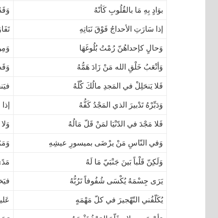
بوَادٍ بِهِ مَا بالقُلُوبِ كَأنّهُ
وَقَد
إذا سَارَتِ الأحداجُ فَوْقَ نَبَاتِهِ
تَفَا
وَحالٍ كإحداهُنّ رُمْتُ بُلُوغَهَا
وَمِن
وَأتْعَبُ خَلْقِ الله مَنْ زَادَ هَمُّهُ
وَقَ
فَلا يَنحَلِلْ في المَجدِ مالُكَ كُلّهُ
فيَنح
وَدَبِّرْهُ تَدْبيرَ الذي المَجْدُ كَفُّهُ
إذا ح
فَلا مَجْدَ في الدّنْيَا لمَنْ قَلّ مَالُهُ
وَلا
وَفي النّاسِ مَنْ يرْضَى بميسورِ عيشِهِ
وَمَر
وَلَكِنّ قَلْباً بَينَ جَنْبَيّ مَا لَهُ
مَدًى
يَرَى جِسْمَهُ يُكْسَى شُفُوفاً تَرُبُّهُ
فيَخت
يُكَلّفُني التّهْجيرَ في كلّ مَهْمَهٍ
عَليق