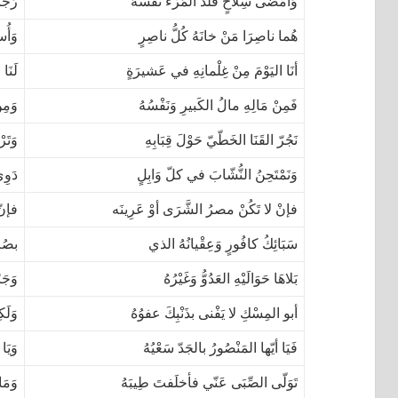
وَأمْضَى سِلاحٍ قَلّدَ المَرْءُ نَفْسَهُ
رَجَ
هُما ناصِرَا مَنْ خانَهُ كُلُّ ناصِرٍ
وَأُس
أنَا اليَوْمَ مِنْ غِلْمانِهِ في عَشيرَةٍ
لَنَا 
فَمِنْ مَالِهِ مالُ الكَبيرِ وَنَفْسُهُ
وَمِن
نَجُرّ القَنَا الخَطّيّ حَوْلَ قِبَابِهِ
وَتَر
وَنَمْتَحِنُ النُّشّابَ في كلّ وَابِلٍ
دَوِي
فإنْ لا تَكُنْ مصرُ الشَّرَى أوْ عَرِينَه
فإنّ
سَبَائِكُ كافُورٍ وَعِقْيانُهُ الذي
بصُمّ
بَلاهَا حَوَالَيْهِ العَدُوُّ وَغَيْرُهُ
وَجَر
أبو المِسْكِ لا يَفْنى بذَنْبِكَ عفوُهُ
وَلَك
فَيَا أيّها المَنْصُورُ بالجَدّ سَعْيُهُ
وَيَا
تَوَلّى الصِّبَى عَنّي فأخلَفتَ طِيبَهُ
وَمَا