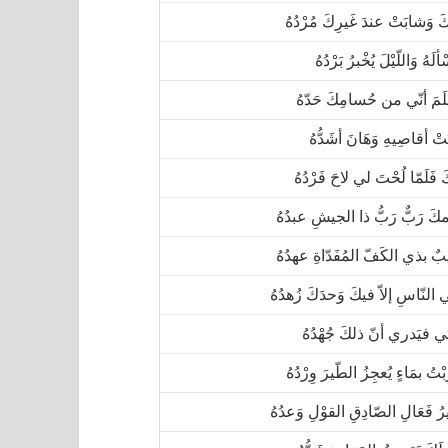
ْكَ وَشابَتْ عندَ غَيرِكَ مُرْدُهُ
ألَهُ وَاللّيْلَ يُخْبرُ بَرْدُهُ
ْلَمَ أنّي من حُسامِكَ حَدّهُ
َتْ أقاصِيهِ وَهَانَ أشَدُّهُ
كَ فَلَمّا لُحْتَ لي لاحَ فَرْدُهُ
كَ رَبٌّ رَبُّ ذا الجيشِ عبدُهُ
بٌ بذي الكَفّ المُفَدّاةِ عهدُهُ
 النّاسِ إلاّ فيكَ وَحدَكَ زُهدُهُ
تي فيَدري أنّ ذلكَ جُهْدُهُ
ْتُ بمَاءٍ يُعجِزُ الطّيرَ وِرْدُهُ
ُ فَعَالِ الصّادِقِ القوْلِ وَعدُهُ