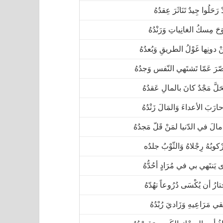
ْ رَحَلُوا جِيدٌ تَنَاثَرَ عِقدُهُ
وَحَ مِسكُ الغانِياتِ وَرَنْدُهُ
ْ دونِها غَوْلُ الطريقِ وَبُعدُهُ
صّرَ عَمّا تَشتَهي النّفس وَجدُهُ
َلَّ مَجْدٌ كانَ بالمالِ عَقدُهُ
ارَبَ الأعداءَ وَالمَالَ زَنْدُهُ
 مالَ في الدّنيا لمَنْ قَلّ مَجدُهُ
ْكوبُهُ رِجْلاهُ وَالثّوْبُ جلدُه
 يَنتَهي بي في مُرَادٍ أحُدُّهُ
ارُ أن يُكْسَى دُرُوعاً تهُدّهُ
ي مَرَاعِيهِ وَزَاديَ رُبْدُهُ