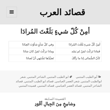
قصائد العرب
القائمة
والودجات
أمِنْ كُلّ شيءٍ بَلَغْتَ المُرادَا
أمِنْ كُلّ شيءٍ بَلَغْتَ المُرادَا
وفي كلّ شأوٍ شأوْتَ العِبَادَا
فَمَاذا تَرَكْتَ لمَنْ لم يَسُد
وماذا ترَكْتَ لمَنْ كانَ سَادَا
كأنّ السُّمانَى إذا ما رَأتْكَ
تَصَيَّدُها تَشْتَهي أنْ تُصادَا
أبو الطيب المتنبي
ابو الطيب المتنبي
,
الشاعر المتنبي
,
شعر
ابوالطيب المتنبي
,
شعر العصر العباسي
,
قصائد ابو الطيب المتنبي
,
قصائد
الشاعر المتنبي
,
قصائد العصر العباسي
,
قصائد المتنبي
,
قصيدة المتنبي
القصيدة السابقة
وشامِخٍ مِنَ الجِبالِ أقْوَدِ
القصيدة
السابقة: