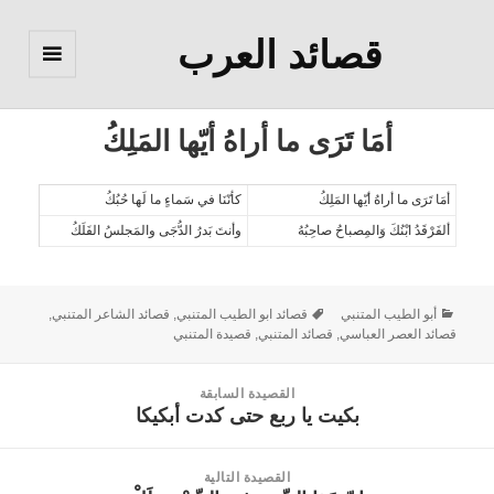
قصائد العرب
القائمة
والودجات
أمَا تَرَى ما أراهُ أيّها المَلِكُ
أمَا تَرَى ما أراهُ أيّها المَلِكُ
كأنّنَا في سَماءٍ ما لَها حُبُكُ
ألفَرْقَدُ ابْنُكَ وَالمِصباحُ صاحِبُهُ
وأنتَ بَدرُ الدُّجَى والمَجلسُ الفَلَكُ
أبو الطيب المتنبي
قصائد ابو الطيب المتنبي
,
قصائد الشاعر المتنبي
,
قصائد العصر العباسي
,
قصائد المتنبي
,
قصيدة المتنبي
القصيدة السابقة
بكيت يا ربع حتى كدت أبكيكا
القصيدة
السابقة:
القصيدة التالية