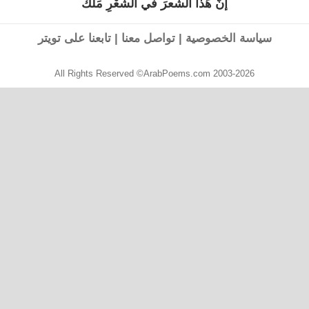
إنّ هَذا الشّعرَ في الشّعْرِ مَلَكْ
القصيدة
التالية:
سياسة الخصوصية
|
تواصل معنا
|
تابعنا على تويتر
All Rights Reserved ©ArabPoems.com 2003-2026