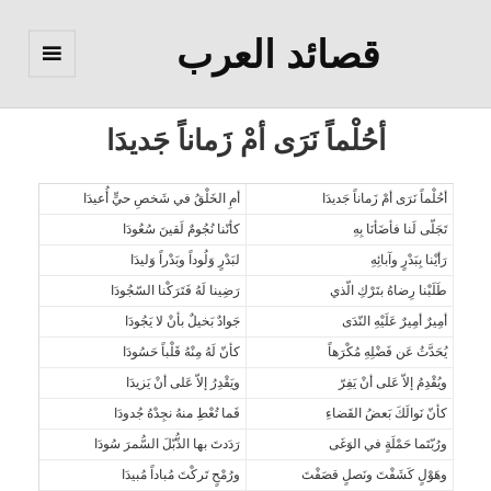
قصائد العرب
القائمة
والودجات
أحُلْماً نَرَى أمْ زَماناً جَديدَا
أحُلْماً نَرَى أمْ زَماناً جَديدَا
أمِ الخَلْقُ في شَخصِ حيٍّ أُعيدَا
تَجَلّى لَنا فأضَأنَا بِهِ
كأنّنا نُجُومٌ لَقينَ سُعُودَا
رَأيْنا بِبَدْرٍ وآبائِهِ
لبَدْرٍ وَلُوداً وبَدْراً وَليدَا
طَلَبْنا رِضاهُ بتَرْكِ الّذي
رَضِينا لَهُ فَتَرَكْنا السّجُودَا
أمِيرٌ أمِيرٌ عَلَيْهِ النّدَى
جَوادٌ بَخيلٌ بأنْ لا يَجُودَا
يُحَدَّثُ عَن فَضْلِهِ مُكْرَهاً
كأنّ لَهُ مِنْهُ قَلْباً حَسُودَا
ويُقْدِمُ إلاّ عَلى أنْ يَفِرّ
ويَقْدِرُ إلاّ عَلى أنْ يَزيدَا
كأنّ نَوالَكَ بَعضُ القَضاءِ
فَما تُعْطِ منهُ نجِدْهُ جُدودَا
ورُبّتَما حَمْلَةٍ في الوَغَى
رَدَدتَ بها الذُّبّلَ السُّمرَ سُودَا
وهَوْلٍ كَشَفْتَ ونَصلٍ قصَفْتَ
ورُمْحٍ تَركْتَ مُباداً مُبيدَا