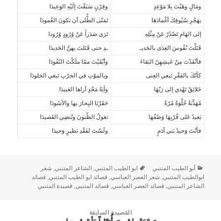
ومَالٍ وهَبْتَ بِلا مَوْعِدٍ
وقِرْنٍ سَبَقْتَ إلَيْهِ الوَعِيدَا
بهَجْرِ سُيُوفِكَ أغْمادَهَا
تَمَنّى الطُّلى أن تكونَ الغُمودَا
إلى الهَامِ تَصْدُرُ عَنْ مِثْلِهِ
تَرَى صَدَراً عَنْ وُرُودٍ وُرُودا
قَتَلْتَ نُفُوسَ العِدَى بالحَديـ
ـدِ حتى قَتَلتَ بهنَّ الحَديدَا
فأنْفَدْتَ مِنْ عَيشِهِنّ البَقاءَ
وأبْقَيْتَ ممّا ملَكْتَ النّفُودَا
كأنّكَ بالفَقْرِ تَبغي الغِنى
وبالموْتِ في الحرْبِ تَبغي الخلودَا
خَلائِقُ تَهْدي إلى رَبّهَا
وآيَةُ مَجْدٍ أراها العَبيدَا
مُهَذَّبَةٌ حُلْوَةٌ مُرّةٌ
حَقَرْنَا البِحارَ بها والأسُودَا
بَعيدٌ عَلى قُرْبِهَا وَصْفُهَا
تغولُ الظّنونَ وتُنضِي القَصيدَا
فأنْتَ وَحيدُ بَني آدَمٍ
ولَسْتَ لفَقْدِ نَظيرٍ وَحيدَا
أبو الطيب المتنبي
ابو الطيب المتنبي
,
الشاعر المتنبي
,
شعر
ابوالطيب المتنبي
,
شعر العصر العباسي
,
قصائد ابو الطيب المتنبي
,
قصائد
الشاعر المتنبي
,
قصائد العصر العباسي
,
قصائد المتنبي
,
قصيدة المتنبي
القصيدة السابقة