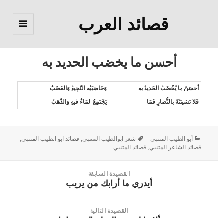
قصائد العرب
القائمة
والودجات
أحسن ما يخضب الحديد به
أحسَنُ ما يُخْضَبُ الحَديدُ بهِ
وَخَاضِبَيْهِ النّجِيعُ وَالغَضَبُ
فَلا تَشينَنْهُ بالنُّضارِ فَمَا
يَجْتَمِعُ المَاءُ فيهِ وَالذّهَبُ
أبو الطيب المتنبي
شعر ابوالطيب المتنبي
,
قصائد ابو الطيب المتنبي
,
قصائد الشاعر المتنبي
,
قصائد المتنبي
القصيدة السابقة
أيدري ما أرابك من يريب
القصيدة
السابقة:
القصيدة التالية