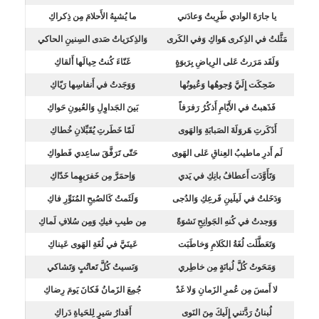
يا جارَةَ الوادي طَرِبتُ وَعادَني
ما يُشبِهُ الأَحلامَ مِن ذِكراكِ
مَثَّلتُ في الذِكرى هَواكِ وَفي الكَرى
وَالذِكرَياتُ صَدى السِنينِ الحاكي
وَلَقَد مَرَرتُ عَلى الرِياضِ بِرَبوَةٍ
غَنّاءَ كُنتُ حِيالَها أَلقاكِ
ضَحِكَت إِلَيَّ وُجوهُها وَعُيونُها
وَوَجَدتُ في أَنفاسِها رَيّاكِ
فَذَهبتُ في الأَيّامِ أَذكُرُ رَفرَفاً
بَينَ الجَداوِلِ وَالعُيونِ حَواكِ
أَذَكَرتِ هَروَلَةَ الصَبابَةِ وَالهَوى
لَمّا خَطَرتِ يُقَبِّلانِ خُطاكِ
لَم أَدرِ ماطيبُ العِناقِ عَلى الهَوى
حَتّى تَرَفَّقَ ساعِدي فَطواكِ
وَتَأَوَّدَت أَعطافُ بانِكِ في يَدي
وَاِحمَرَّ مِن خَفرَيهِما خَدّاكِ
وَدَخَلتُ في لَيلَينِ فَرعِكِ وَالدُجى
وَلَثَمتُ كَالصُبحِ المُنَوِّرِ فاكِ
وَوَجدتُ في كُنهِ الجَوانِحِ نَشوَةً
مِن طيبِ فيكِ وَمِن سُلافِ لَماكِ
وَتَعَطَّلَت لُغَةُ الكَلامِ وَخاطَبَت
عَينَيَّ في لُغَةِ الهَوى عَيناكِ
وَمَحَوتُ كُلَّ لُبانَةٍ مِن خاطِري
وَنَسيتُ كُلَّ تَعاتُبٍ وَتَشاكي
لا أَمسَ مِن عُمرِ الزَمانِ وَلا غَدٌ
جُمِعَ الزَمانُ فَكانَ يَومَ رِضاكِ
لُبنانُ رَدَّتني إِلَيكَ مِنَ النَوى
أَقدارُ سَيرٍ لِلحَياةِ دَراكِ