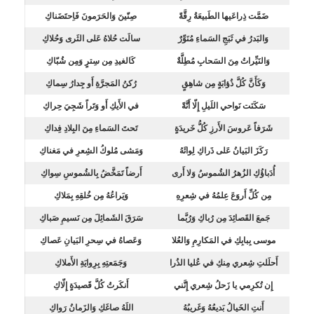
ضَمَّت ذِراعَيها الطَبيعَةُ رِقَّةً
صِنّينَ وَالحَرَمونَ فَاِحتَضَناكِ
وَالبَدرُ في ثَبَجِ السَماءِ مُنَوِّرٌ
سالَت حُلاهُ عَلى الثَرى وَحُلاكِ
وَالنَيِّراتُ مِنَ السَحابِ مُطِلَّةٌ
كَالغيدِ مِن سِترٍ وَمِن شُبّاكِ
وَكَأَنَّ كُلَّ ذُؤابَةٍ مِن شاهِقٍ
رُكنُ المَجرَّةِ أَو جِدارُ سِماكِ
سَكَنَت نَواحي اللَيلِ إِلّا أَنَّةً
في الأَيكِ أَو وَتَراً شَجِيَ حِراكِ
شَرَفاً عَروسَ الأَرزِ كُلُّ خَريدَةٍ
تَحتَ السَماءِ مِنَ البِلادِ فِداكِ
رَكَزَ البَيانُ عَلى ذَراكِ لِوائَهُ
وَمَشى مُلوكُ الشِعرِ في مَغناكِ
أُدَباؤُكِ الزُهرُ الشُموسُ وَلا أَرى
أَرضاً تَمَخَّضُ بِالشُموسِ سِواكِ
مِن كُلِّ أَروَعَ عِلمُهُ في شِعرِهِ
وَيَراعُهُ مِن خُلقِهِ بِمَلاكِ
جَمعَ القَصائِدَ مِن رُباكِ وَرُبَّما
سَرَقَ الشَمائِلَ مِن نَسيمِ صَباكِ
موسى بِبابِكِ في المَكارِمِ وَالعُلا
وَعَصاهُ في سِحرِ البَيانِ عَصاكِ
أَحلَلتِ شِعري مِنكِ في عُليا الذُرا
وَجَمَعتِهِ بِرِوايَةِ الأَملاكِ
إِن تُكرِمي يا زَحلُ شِعري إِنَّني
أَنكَرتُ كُلَّ قَصيدَةٍ إِلّاكِ
أَنتِ الخَيالُ بَديعُهُ وَغَريبُهُ
اللَهُ صاغَكِ وَالزَمانُ رَواكِ