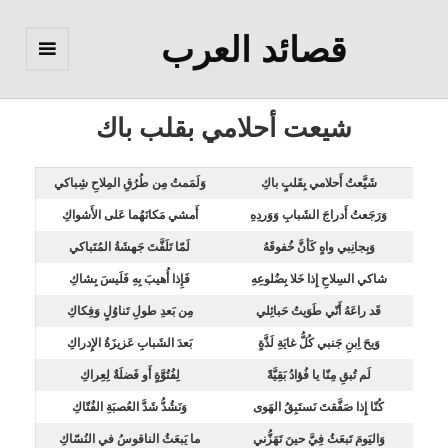
قصائد العرب
القائمة
والودجات
شيعت أحلامي بقلب باك
شَيَّعتُ أَحلامي بِقَلبٍ باكِ
وَلَمَمتُ مِن طُرُقِ المِلاحِ شِباكي
وَرَجَعتُ أَدراجَ الشَبابِ وَوَردِهِ
أَمشي مَكانَهُما عَلى الأَشواكِ
وَبِجانِبي واهٍ كَأنَّ خُفوقَهُ
لَمّا تَلَفَّتَ جَهشَةُ المُتَباكي
شاكي السِلاحِ إِذا خَلا بِضُلوعِهِ
فَإِذا أُهيبَ بِهِ فَلَيسَ بِشاكِ
قَد راعَهُ أَنّي طَوَيتُ حَبائِلي
مِن بَعدِ طولِ تَناوُلٍ وَفِكاكِ
وَيحَ اِبنِ جَنبي كُلُّ غايَةِ لَذَّةٍ
بَعدَ الشَبابِ عَزيزَةُ الإِدراكِ
لَم تُبقِ مِنّا يا فُؤادُ بَقِيَّةً
لِفُتُوَّةٍ أَو فَضلَةٌ لِعِراكِ
كُنّا إِذا صَفَّقتَ نَستَبِقُ الهَوى
وَنَشُدُّ شَدَّ العُصبَةِ الفُتّاكِ
وَاليَومَ تَبعَثُ فِيَّ حينَ تَهَزُّني
ما يَبعَثُ الناقوسُ في النُسّاكِ