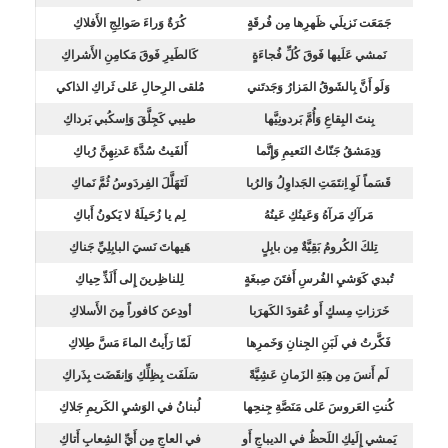
جَمَعَت نَزيلَي ظَهرِها مِن فُرقَةٍ
كُرَةٌ وَراءَ صَوالِجِ الأَفلاكِ
نَمشي عَلَيها فَوقَ كُلِّ فُجاءَةٍ
كَالطَيرِ فَوقَ مَكامِنِ الأَشراكِ
وَلَو أَنَّ بِالشَوقُ المَزارُ وَجَدتَني
مُلقى الرِحالِ عَلى ثَراكِ الذاكي
بِنتَ البِقاعِ وَأُمَّ بَردونِيَّها
طيبي كَجِلَّقَ وَاِسكُبي بَرداكِ
وَدِمَشقُ جَنّاتُ النَعيمِ وَإِنَّما
أَلفَيتُ سُدَّةَ عَدنِهِنَّ رُباكِ
قَسَماً لَوِ اِنتَمَتِ الجَداوِلُ وَالرُبا
لَتَهَلَّلَ الفِردَوسُ ثُمَّ نَماكِ
مَرآكِ مَرآهُ وَعَينُكِ عَينُهُ
لِم يا زُحَيلَةُ لا يَكونُ أَباكِ
تِلكَ الكُرومُ بَقِيَّةٌ مِن بابِلٍ
هَيهاتَ نَسيَ البابِلِيِّ جَناكِ
تُبدي كَوَشيِ الفُرسِ أَفتَنَ صِبغَةٍ
لِلناظِرينَ إِلى أَلَذِّ حِياكِ
خَرَزاتِ مِسكٍ أَو عُقودَ الكَهرَبا
أودِعنَ كافوراً مِنَ الأَسلاكِ
فَكَّرتُ في لَبَنِ الجِنانِ وَخَمرِها
لَمّا رَأَيتُ الماءَ مَسَّ طِلاكِ
لَم أَنسَ مِن هِبَةِ الزَمانِ عَشِيَّةً
سَلَفَت بِظِلِّكِ وَاِنقَضَت بِذَراكِ
كُنتِ العَروسَ عَلى مَنَصَّةِ جِنحِها
لُبنانُ في الوَشيِ الكَريمِ جَلاكِ
يَمشي إِلَيكِ اللَحظُ في الديباجِ أَو
في العاجِ مِن أَيِّ الشِعابِ أَتاكِ