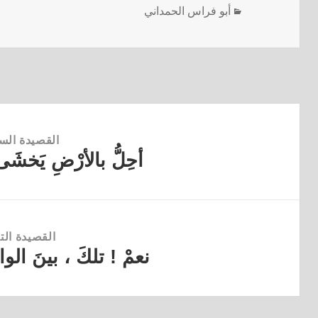
أبو فراس الحمداني
القصيدة الس
أحِلُّ بالأرْضِ يَخشَى
القصيدة
السابقة:
القصيدة التا
نعمْ ‍! تلكَ ، بينَ الو
القصيدة
التالية: