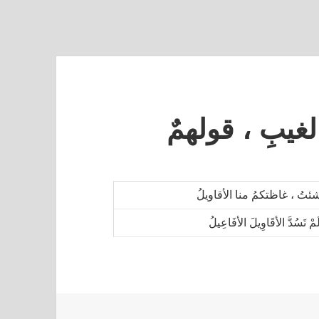
الغيبِ ، قولهمٌ
شئتُ ، غاظتكمُ منا الأقاويلُ
َمْ تَسُدَّ الأقَاوِيلَ الأفَاعِيلُ