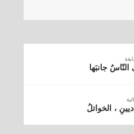
ابقة
 النّاسُ جانبَها
لية
اديينِ ، الخواتلُ