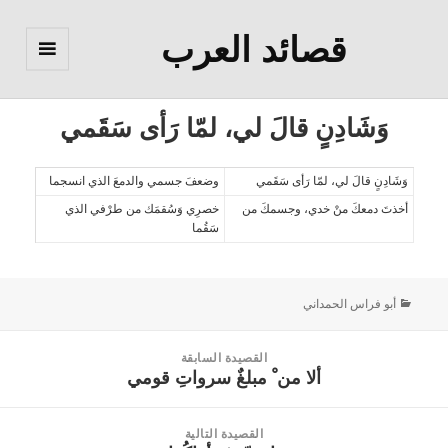
قصائد العرب
القائمة
والودجات
وَشَادِنٍ قالَ لي، لمّا رَأى سَقَمي
وَشَادِنٍ قالَ لي، لمّا رَأى سَقَمي
وضعفَ جسمي والدمعَ الذي انسجما
أخذتَ دمعكَ منْ خدي، وجسمكَ من
خصرِي وَسُقمَك من طرْفي الذي
سَقُما
أبو فراس الحمداني
القصيدة السابقة
ألا من ْ مبلغٌ سرواتِ قومي
القصيدة
السابقة:
القصيدة التالية