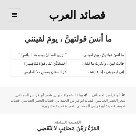
قصائد العرب
القائمة
والودجات
ما أنسَ قولتهنَّ ، يومَ لقينني
ما أنسَ قولتهنَّ ، يومَ لقينني :
” أزرى السنانُ بوجهِ هذا البائسِ! “
قالتْ لهنَّ ، وأنكرتْ ما قلنهُ :
أجَمِيعُكُنّ عَلى هَوَاهُ مُنَافِسِي؟
إني ليعجبني ، إذا عاينتهُ ،
أثرُ السنانِ بصحنِ خدِّ الفارسِ
أبو فراس الحمداني
بوابة الشعراء
,
ديوان
,
شعر أبو فراس الحمداني
,
شعر العصر العباسي
,
قصائد ابو فراس الحمداني
,
قصائد العصر العباسي
,
قصائد
قديمة
,
قصيدة أبو فراس الحمداني
,
قصيدة قديمة مشهورة
القصيدة السابقة
المَرْءُ رَهْنُ مَصَائِبٍ لا تَنْقَضِي
القصيدة
السابقة: