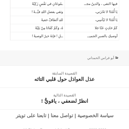
فيها التقى ، والدينُ مجــ
ـمُوعَانِ في نَفْسٍ زَكِيّهْ
يَا أُمّتَا! لا تَحْزَني،
وثقي بفضلِ اللهِ فيَّــهْ !
يَا أُمّتَا! لا تَيّأسِي،
للهِ ألطافٌُ خفيهْ
كَمْ حَادِثٍ عَنّا جَلا
هُ، وَكَمْ كَفَانَا مِنْ بَلِيّهْ
أوصيكِ بالصبرِ الجميــ
ــلِ ‍! فإنهُ خيرُ الوصيهْ !
أبو فراس الحمداني
القصيدة السابقة
عذل العواذل حول قلبي التائه
القصيدة
السابقة:
القصيدة التالية
انظرْ لضعفي ، ياقويُّ !
القصيدة
التالية:
سياسة الخصوصية
|
تواصل معنا
|
تابعنا على تويتر