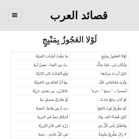
قصائد العرب
القائمة
والودجات
لَوْلا العَجُوزُ بِمَنْبِجٍ
لَوْلا العَجُوزُ بِمَنْبِجٍ
مَا خِفْتُ أسْبَابَ المَنِيّهْ
وَلَكَانَ لي، عَمّا سَأَلْـ
ـتُ منَ الفدا ، نفسٌ أبيهْ
لكنْ أردتُ مرادها ،
وَلَوِ انْجَذَبْتُ إلى الدّنِيّهْ
وَأرَى مُحَامَاتي عَلَيْـ
ـهَا أنْ تُضَامَ مِنَ الحَمِيّهْ
أمستْ بـ ” منبج ” ، حرة ً
بالحُزْنِ، من بَعدي، حَرِيّهْ
لوْ كانَ يدفعُ حادثٌ ،
أوْ طارقٌ بجميلِ نيهْ
لَمْ تَطّرِقْ نُوَبُ الحَوَا
دثِ أرضَ هاتيكَ التقيهْ
لَكِنْ قَضَاءُ الله، وَالـ
أحكامُ تنفذُ في البريهْ
وَالصَّبْرُ يَأتي كُلَّ ذِي
رُزْءٍ عَلى قَدْرِ الرّزِيّهْ
لا زَالَ يَطْرِقُ مَنْبِجاً،
في كلِّ غادية ٍ ، تحيهْ