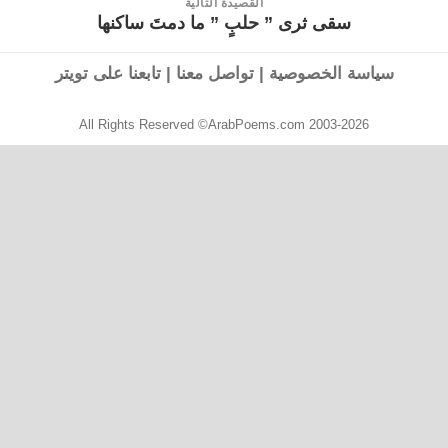
القصيدة التالية
سقى ثرى ” حلبٍ ” ما دمتَ ساكنها
القصيدة
التالية:
سياسة الخصوصية
|
تواصل معنا
|
تابعنا على تويتر
All Rights Reserved ©ArabPoems.com 2003-2026