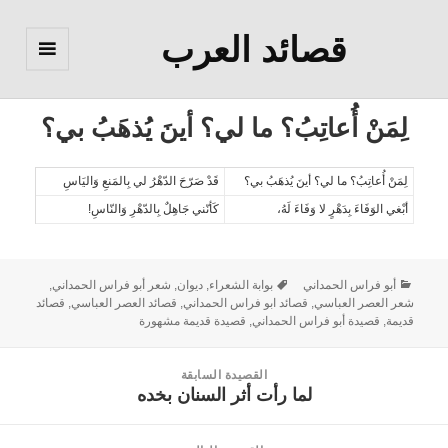
قصائد العرب
القائمة
والودجات
لِمَنْ أُعاتِبُ؟ ما لي؟ أينَ يُذهَبُ بي؟
لِمَنْ أُعاتِبُ؟ ما لي؟ أينَ يُذهَبُ بي؟
قَدْ صَرّحَ الدّهْرُ لي بِالمَنعِ وَاليَاسِ
أبْغي الوَفَاءَ بِدَهْرٍ لا وَفَاءَ لَهُ،
كَأنّني جَاهِلٌ بِالدّهْرِ وَالنّاسِ!
أبو فراس الحمداني
بوابة الشعراء
,
ديوان
,
شعر أبو فراس الحمداني
,
شعر العصر العباسي
,
قصائد ابو فراس الحمداني
,
قصائد العصر العباسي
,
قصائد
قديمة
,
قصيدة أبو فراس الحمداني
,
قصيدة قديمة مشهورة
القصيدة السابقة
لما رأت أثر السنان بخده
القصيدة
السابقة: