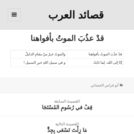
قصائد العرب
القائمة
والودجات
قدْ عذُبَ الموتُ بأفواهنا
قدْ عذُبَ الموتُ بأفواهنا
والموتُ خيرٌ منْ مقامِ الذليلْ
إنّا إلى الله، لِمَا نَابَنَا،
و في سبيل اللهِ خيرِ السبيل ‍!
أبو فراس الحمداني
القصيدة السابقة
قِفْ في رُسُومِ المُسْتَجَا
القصيدة
السابقة:
القصيدة التالية
مَا زِلْتَ تَسْعَى بِجِدٍّ
القصيدة