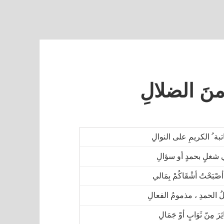
نَ الضلالِ
بة ُ الكريمِ على النوالِ
شغلٍ بحمدٍ أو سؤالِ
أصْبَحْتُ أشْقَاكُمْ بِمَالي
ُ الحمدِ ، مذمومُ الفعالِ
رَ مِنّ ثَوَابٍ أوْ جَمَالِ