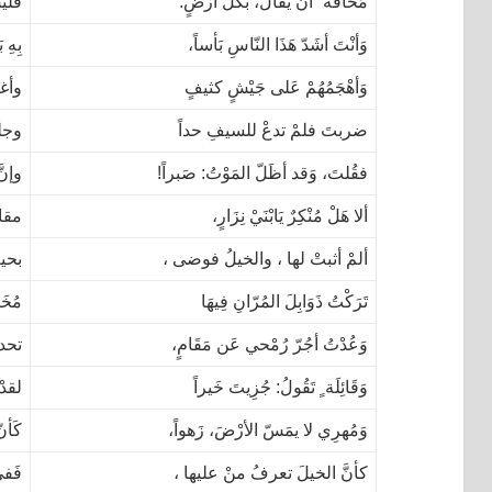
مَخَافَة َ أن يُقَالَ، بكُلّ أرْضٍ:
فَلَي
وَأنْتَ أشَدّ هَذَا النّاسِ بَأساً،
بِهِ 
وَأهْجَمُهُمْ عَلى جَيْشٍ كثيفٍ
وأغو
ضربتَ فلمْ تدعْ للسيفِ حداً
وجلت
فقُلتَ، وَقد أظَلّ المَوْتُ: صَبراً!
وإنّ
ألا هَلْ مُنْكِرٌ يَابْنَيْ نِزَارٍ،
مقام
ألمْ أثبتْ لها ، والخيلُ فوضى ،
بحيث
تَرَكْتُ ذَوَابِلَ المُرّانِ فِيهَا
مُخَض
وَعُدْتُ أجُرّ رُمْحي عَن مَقَامٍ،
تحدث
وَقَائِلَة ٍ تَقُولُ: جُزِيتَ خَيراً
لقدْ
وَمُهرِي لا يمَسّ الأرْضَ، زَهواً،
كَأنّ
كأنَّ الخيلَ تعرفُ منْ عليها ،
فَفي