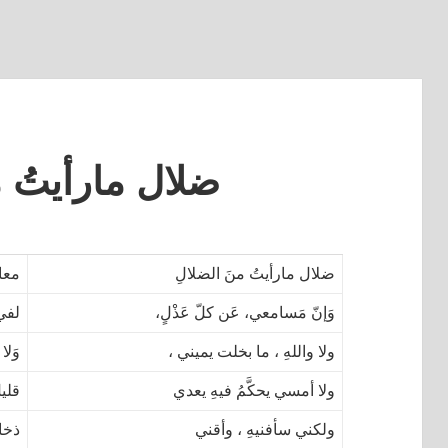
ضلال مارأيتُ م
ضلال مارأيتُ منَ الضلالِ
معات
وَإنّ مَسامعي، عَن كلّ عَذْلٍ،
لفي 
ولا واللهِ ، ما بخلت يميني ،
وَلا 
ولا أمسي يحكَّمُ فيهِ يعدي
قليل
ولكني سأفنيهِ ، وأقني
ذخائِ