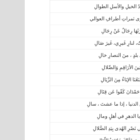
ُ الخيلِ والأسلِ الطوالِ
 ثمراتِ أطرافِ العوالي
رَثَهَا رِجَالٌ عَنْ رِجَالِ
ُ، لنارِ غَيرِي، غَيرَ صَالِ
بلدٍ ، منَ النصارِ خالِ
بَينَ الأرَاقِمِ وَالصِّلالِ
نَعُنَا الإبَاءُ مِنَ الزِّيَالِ
 حَمْدَانَ كَفّوا عَن قِتَالِ
لدنيا ، إذا ما عشتَ ، سالِ
ا الدهرِ في أهلٍ ومالِ
نَصْرِ الهُدى بِيَدِ الضَّلالِ