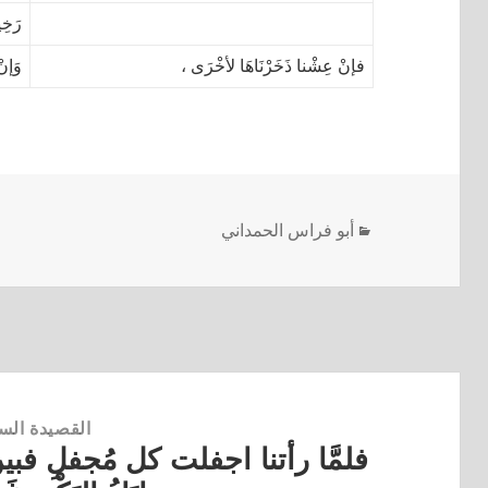
رَخِي
فإنْ عِشْنا ذَخَرْنَاهَا لأخْرَى ،
وَإنْ
أبو فراس الحمداني
القصيدة الس
فلمَّا رأتنا اجفلت كل مُجفلِ فبين قت
القصيدة