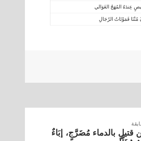
صٍ عِندَهُ المُهَجُ الغَوَالي
 مُتْنَا فَمَوْتَاتُ الرّجَالِ
ابقة
يلٍ بالدماء مُضَرَّجٍ، إبَاءٌ