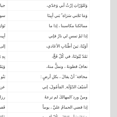
وَللوُرّاثِ إرْثُ أبي وَجَدّي،
جياد
وَمَا تَجْني سَرَاة ُ بَني أبِينَا
سوى
ممالكنا مكاسبنا ، إذا ما
تَوَا
إذا لمْ تمسِ لي نارُ فإني
أبِيت
أوَيْنَا، بَينَ أطْنَابِ الأعَادي،
إلى 
نَمُدّ بُيُوتَنَا، في كُلّ فَجٍّ،
بِهِ 
نعافُ قطونهُ ، ونملُّ منهُ،
وَيَمْ
مخافة َ أنْ يقالَ ، بكلِ أرضٍ :
بَنُو
أسَيْفَ الدّوْلَة ِ المَأمُولَ، إني
عن ا
ومنْ ورد َالمهالكَ لم ترعهُ
رزاي
إذا قضي الحمامُ عليَّ ، يوماً
فَفي 