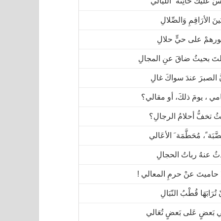
ْسَ عَلَيْكَ خَائِنَة ُ اللّيَالي
بَينَ الأرَاقِمِ وَالصِّلالِ
رهمْ على حيٍّ حلالِ
َ بحيثُ ضاقَ عنِ المجالِ
َ الصبرَ عندَ سواكَ غالِ
ي ، يومَ ذلكَ، أو مقالي؟
ُ تخفُّ أحلامُ الرجالِ؟
َّبَة ً، مُحَطَّمَة َ الأعَالي
ُ عنهُ رباتُ الحجالِ
 حاميتَ عنْ حرمِ المعالي ‍!
 تُرَابَهَا قُطْبُ النّبَالِ
 بَعضٍ عَلى بَعضٍ تُعَالي