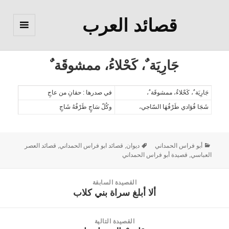
قصائد العرب
القائمة
والودجات
جَارِيَة ٌ، كَحْلاءُ، ممشوقَة ٌ
جَارِيَة ٌ، كَحْلاءُ، ممشوقَة ٌ،
في صدرها : حقانِ من عاجِ
شَجَا فُؤادي طَرْفُهَا السّاجي،
وكُلّ سَاجٍ طَرْفُهُ شَاجِ
أبو فراس الحمداني
ديوان
,
قصائد ابو فراس الحمداني
,
قصائد العصر
العباسي
,
قصيدة أبو فراس الحمداني
القصيدة السابقة
ألا أبلغ سراة بني كلاب
القصيدة
السابقة:
القصيدة التالية