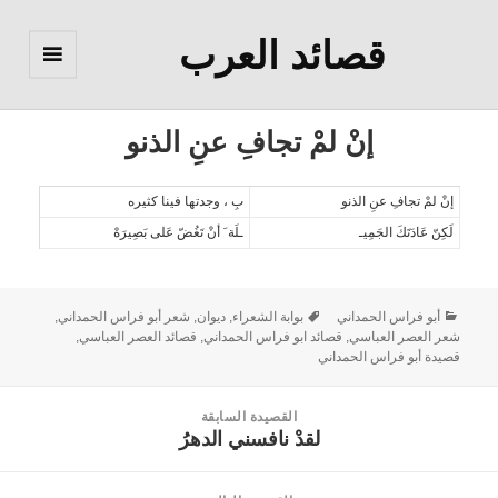
قصائد العرب
القائمة
والودجات
إنْ لمْ تجافِ عنِ الذنو
إنْ لمْ تجافِ عنِ الذنو
بِ ، وجدتها فينا كثيره
لَكِنّ عَادَتَكَ الجَمِيـ
ـلَة َ أنْ تَغُضّ عَلى بَصِيرَهْ
أبو فراس الحمداني
بوابة الشعراء
,
ديوان
,
شعر أبو فراس الحمداني
,
شعر العصر العباسي
,
قصائد ابو فراس الحمداني
,
قصائد العصر العباسي
,
قصيدة أبو فراس الحمداني
القصيدة السابقة
لقدْ نافسني الدهرُ
القصيدة
السابقة: