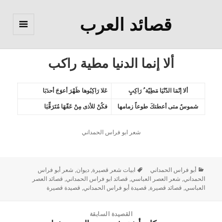
قصائد العرب
القائمة
والودجات
ألا إنما الدنيا مطية راكب
ألا إنّمَا الدّنْيَا مَطِيّة ُ رَاكِبٍ
عَلا رَاكِبُوها ظَهْرَ أعوَجَ أحدَبَا
شموسٌ متى أعطتكَ طوعاً زمامها
فكُنْ للأذى مِنْ عَقّهَا مُتَرَقِّبَا
شعر ابو فراس الحمداني
أبو فراس الحمداني
ابيات شعر قصيرة
,
ديوان
,
شعر أبو فراس
الحمداني
,
شعر العصر العباسي
,
قصائد ابو فراس الحمداني
,
قصائد العصر
العباسي
,
قصائد قصيرة
,
قصيدة أبو فراس الحمداني
,
قصيدة قصيرة
القصيدة السابقة