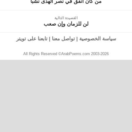
من كان أنفق في نصر الهدى نشبا
القصيدة
السابقة:
القصيدة التالية
لن للزمان وإن صعب
القصيدة
التالية:
سياسة الخصوصية
|
تواصل معنا
|
تابعنا على تويتر
All Rights Reserved ©ArabPoems.com 2003-2026