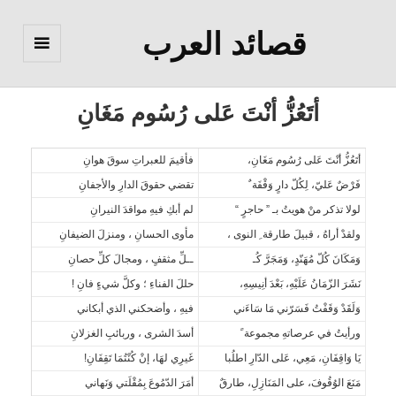
قصائد العرب
القائمة
والودجات
أتَعُزُّ أنْتَ عَلى رُسُوم مَغَانِ
أتَعُزُّ أنْتَ عَلى رُسُوم مَغَانِ،
فأقيمَ للعبراتِ سوقَ هوانِ
فَرْضٌ عَليّ، لِكُلّ دارٍ وَقْفَة ٌ
تقضي حقوقَ الدارِ والأجفانِ
لولا تذكر منْ هويتُ بـ ” حاجرٍ “
لم أبكِ فيهِ مواقدَ النيرانِ
ولقدْ أراهُ ، قبيلَ طارقة ِ النوى ،
مأوى الحسانِ ، ومنزلَ الضيفانِ
وَمَكَانَ كُلّ مُهَنّدٍ، وَمَجَرَّ كُـ
ــلِّ مثقفٍ ، ومجالَ كلِّ حصانِ
نَشَرَ الزّمَانُ عَلَيْهِ، بَعْدَ أنِيسِهِ،
حللَ الفناءِ ؛ وكلَّ شيءٍ فانِ ‍!
وَلَقَدْ وَقَفْتُ فَسَرّني مَا سَاءَني
فيهِ ، وأضحكني الذي أبكاني
ورأيتُ في عرصاتهِ مجموعة ً
أسدَ الشرى ، وربائبِ الغزلانِ
يَا وَاقِفَانِ، مَعِي، عَلى الدّارِ اطلُبا
غَيرِي لهَا، إنْ كُنْتُمَا تَقِفَانِ!
مَنَعَ الوُقُوفَ، على المَنَازِلِ، طارقٌ
أمَرَ الدّمُوعَ بِمُقْلَتي وَنَهاني