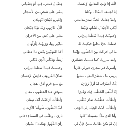
فَلَهُ، إذا وَنَتِ المَدامِعُ أوْ هَمَتْ،
عِصْيَانُ دَمعي، فِيهِ، أوْ عِصْيَاني
إنا لجمعنا البكاءُ ، وكلنا
يبكي على شجنٍ منَ الأشجارِ
ولقدْ جعلتُ الحبَّ سترَ مدامعي
وَلِغَيرِهِ عَيْنَايَ تَنْهَمِلانِ
أبْكي الأحِبّة َ بِالشّآمِ، وَبَيْنَنَا
قُلَلُ الدّرُوبِ وَشَاطِئَا جَيْحَانِ
وَحُسِبْتُ فِيمَا أشْعَلَتْ نِيرَاني
مثلي على كنفٍ منَ الأحزانِ
فضلتْ لديَّ مدامعٌ فبكيتُ للـ
ـبَاكِي بِهَا، وَوَلِهْتُ لِلْوَلْهَانِ
ما لي جَزِعْتُ مِنَ الخُطُوبِ وَإنّمَا
أخَذَ المُهَيْمِنُ بَعْضَ مَا أعطاني
ولقد سررتُ كما غممتُ عشائري
زَمَناً، وَهَنّأني الّذِي عَنّاني
وأسرتُ في مجرى خيولي غازياً
وحبستُ فيما أشعلتْ نيراني
يرمي بنا ، شطرَ البلادِ ، مشيعٌ
صَدْقُ الكَرِيهَة ِ، فائِضُ الإحسانِ
بَلَدٌ، لَعَمْرُكَ، لمْ أزَلْ زَوّارَهُ
معَ سيدٍ قرمٍ أغرَّ ، هجانِ
إنّا لَنَلْقى الخَطْبَ فِيكَ وَغَيرَهُ
بموفقٍ عندَ الخطوبِ ، معانِِ
وَلَطَالَمَا حَطّمْتُ صَدْرَ مُثَقَّفٍ،
وَلَطَالَمَا أرْعَفْتُ أنْفَ سِنَانِ
وَلَطَالَما قُدْتُ الجِيَادَ إلى الوُغى
قُبَّ البُطُونِ، طَوِيلَة َ الأرْسَانِ
وأنا الذي ملأَ البسيطة َ كلها
ناري ، وطنَّبَ في السماءِ دخاني
إنْ لمْ تكنْ طالتْ سنيَّ فإنَّ لي
رأيَ الكُهُولِ وَنَجْدَة َ الشّبَانِ