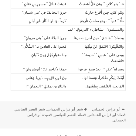
فـ ” بنو كلابٍ ” وهيَ قلٌّ أغضبتْ
فدهتْ قبائلُ ” مسهرِ بنِ قنانِ “
وَبَنُو عُبَادٍ، حِينَ أُحْرِجَ حارِثٌ
جروا التخالفَ في “بني شيبانِ”
خلُّا ” عدياً ” ، وهوَ صاحبُ ثأرهمْ
كَرَماً، وَنَالوا الثّأرَ بابنِ أبَانِ
والمسلمونَ ، بشاطيء “اليرموكِ ” لمـ
وحماة ُ ” هاشمَ ” حينَ أخرجَ صدرها
جروا البلاءَ على ” بني مروانِ”
وَالتّغْلَبِيّونَ احْتَمَوْا عَنْ مِثْلِهَا
فعدوا على العادينَ بـ ” السُّلاَّنِ “
وبغى على ” عبسٍ ” “حذيفة ُ ”
مِنهُ صَوَارِمُهُمْ وَمِنْ ذُبْيَانِ
فاشتفتْ
وسراة ُ “بكرٍ ” ، بعدَ ضيقٍ فرقوا
جمعَ الأعاجمِ عنْ ” أنوشروانِ “
أبْقَتْ لِبَكْرٍ مَفْخَراً، وَسَمَا لهَا،
مِنْ دُونِ قَوْمِهِما، يَزِيدُ وَهَاني
المَانِعِينَ العَنْقَفِيرَ بِطَعْنِهِمْ،
والثائرينَ بمقتلِ ” النعمانِ ” ‍!
أبو فراس الحمداني
شعر أبو فراس الحمداني
,
شعر العصر العباسي
,
قصائد ابو فراس الحمداني
,
قصائد العصر العباسي
,
قصيدة أبو فراس
الحمداني