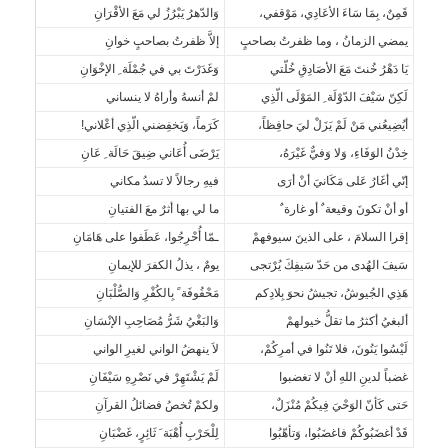
قَمِنٌ، بِمَا سَاءَ الأعَادِي، مَوْقفي،
وَالدّهرُ يَبْرُزُ لي مَعَ الأقْرَانِ
يمضي الزمانُ ، وما ظفرتُ بصاحبٍ
إلاَّ ظفرتُ بصاحبٍ خوانِ
يَا دَهْرُ خُنتَ مَعَ الأصَادِقِ خُلّتي
وَغَدَرْتَ بي في جُمْلَة ِ الإخْوَانِ
لَكِنّ سَيْفَ الدّوْلَة ِ المَوْلَى الّذِي
لمْ أنسهُ وأراهُ لا ينساني
أيُضِيعُني مَنْ لَمْ يَزَلْ ليَ حافِظاً،
كَرَماً، وَيَخفِضني الّذِي أعْلاني!
خِدْنُ الوَفَاءِ، وَلا وَفيٌّ غَيْرَهُ،
يَرْضَى أُعَاني ضِيقَ حَالَة ِ عَانِ
إنّي أغَارُ عَلى مَكَانيَ أنْ أرَى
فيهِ رجالاً لا تسدُ مكاني
أو أنْ تكونَ وقيعة ٌ أو غارة ٌ
ما لي بها أثرٌ معَ الفتيانِ
إقرا السلامَ ، على الذينَ سيوفهمْ
ـمّا أُحْرِجُوا، عَطَفوا على هَامَانِ
سَيفَ الهُدى من حَدّ سَيفِكَ يُرْتجى
يومٌ ، يذلُ الكفرَ للإيمانِ
هَذِي الجُيوشُ، تجيشُ نحوَ بِلادِكم
مَحْفُوفَة ً بِالكُفْرِ وَالصُّلْبَانِ
ألبغيُ أكثرُ ما تقلُّ خيولهمْ
وَالبَغْيُ شَرُّ مُصَاحِبِ الإنْسَانِ
لَيْسُوا يَنُونَ، فلا تَنُوا في أمرِكُمْ،
لاَ ينهضُ الواني لغيرِ الواني
غضباً لدينِ اللهِ أنْ لا تغضبوا
لَمْ يَشْتَهِرْ في نَصْرِهِ سَيْفَانِ
حَتى كَأنّ الوَحْيَ فِيكُمْ مُنْزَلٌ،
ولكمْ تُخصُ فضائلُ القرآنِ
قَدْ أغضَبُوكُمْ فاغضَبُوا، وَتأهّبُوا
لِلْحَرْبِ أُهْبَة َ ثَائِرٍ، غَضْبَانِ