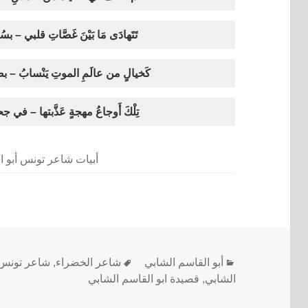
تَتَهادَى مَا بَيْنَ غَصَّاتِ قلبي – بس
كَخيالٍ من عالَمِ الموتِ يَنْسابُ – بصَم
تِلْكَ أَوجاعُ مهجةٍ عَذَّبتها – في جحيم
أبيات شاعر تونس أبو ا
أبو القاسم الشابي
شاعر الخضراء
,
شاعر تونس
الشابي
,
قصيدة ابو القاسم الشابي