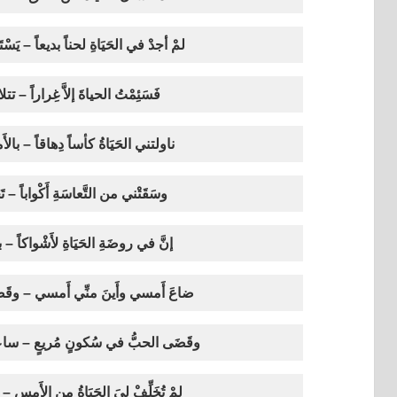
لمْ أجدْ في الحَيَاةِ لحناً بديعاً – يَ
فَسَئِمْتُ الحياةَ إلاَّ غِراراً – ت
ناولتني الحَيَاةُ كأساً دِهاقاً – با
وسَقَتْني من التَّعاسَةِ أَكْواباً – تَج
إنَّ في روضَةِ الحَيَاةِ لأَشْواكاً – 
ضاعَ أَمسي وأَينَ منِّي أَمسي – وقَضَى 
وقَضَى الحبُّ في سُكونٍ مُريعٍ – ساعَةَ
لمْ تُخَلِّفْ ليَ الحَيَاةُ من الأَمسِ –