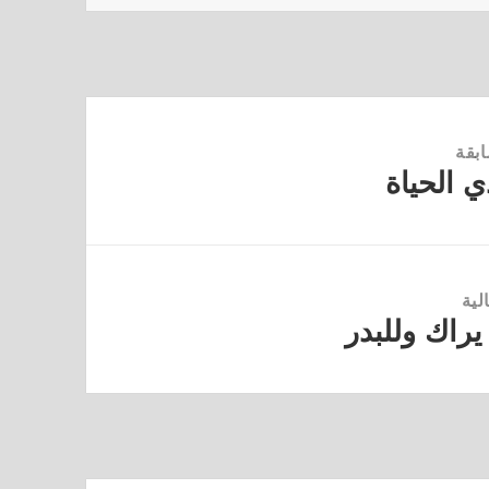
ابقة
ي الحياة
لية
يراك وللبدر