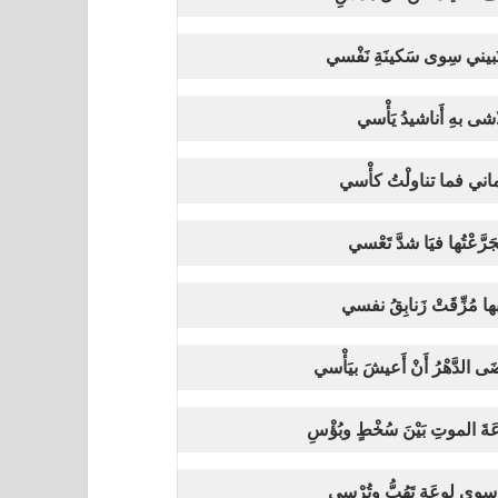
سْتَبيني سِوى سَكينَةِ نَفْسي
تلاشى بهِ أَناشيدُ يَأْسي
لأَماني فما تناولْتُ كأْسي
َرَّعْتُها فيَا شدَّ تَعْسي
بها مُزِّقَتْ زَنابِقُ نفسي
الدَّهْرُ أَنْ أَعيشَ بيَأْسي
 الموتِ بَيْنَ سُخْطٍ وبُؤْسِ
 سِوى لوعَةٍ تَهُبُّ وتُرْسي