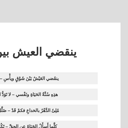
ينقضي العيش بي
ينقَضي العَيْشُ بَيْنَ شَوْقٍ ويأْسِ – وال
هذِهِ سُنَّةُ الحَيَاةِ ونَفْسي – لا تَو
مُلِئَ الدَّهْرُ بالخداعِ فكمْ قَدْ – ضَلَ
كلَّما أَسأَلُ الحَيَاةَ عن الحقِّ – تَك