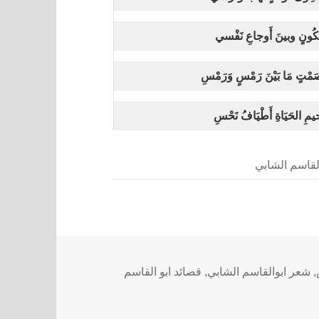
ُكُونٍ وبينَ أَوجاعِ نَفْسي
ْتٍ مَا بَيْنَ رَمْسٍ وَرَمْسِ
ِ الحَيَاةِ أَطْيَافُ نَحْسِ
لقاسم الشابي
,
شعر ابوالقاسم الشابي
,
قصائد ابو القاسم